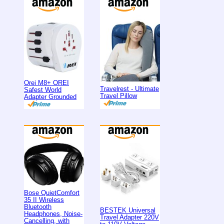
Orei M8+ OREI
Travelrest - Ultimate
Safest World
Travel Pillow
Adapter Grounded
Bose QuietComfort
35 II Wireless
Bluetooth
BESTEK Universal
Headphones, Noise-
Travel Adapter 220V
Cancelling, with