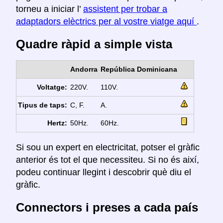
torneu a iniciar l’
assistent per trobar a
adaptadors elèctrics per al vostre viatge aquí
.
Quadre ràpid a simple vista
Andorra
República Dominicana
Voltatge:
220V.
110V.
Tipus de taps:
C, F.
A.
Hertz:
50Hz.
60Hz.
Si sou un expert en electricitat, potser el gràfic
anterior és tot el que necessiteu. Si no és així,
podeu continuar llegint i descobrir què diu el
gràfic.
Connectors i preses a cada país