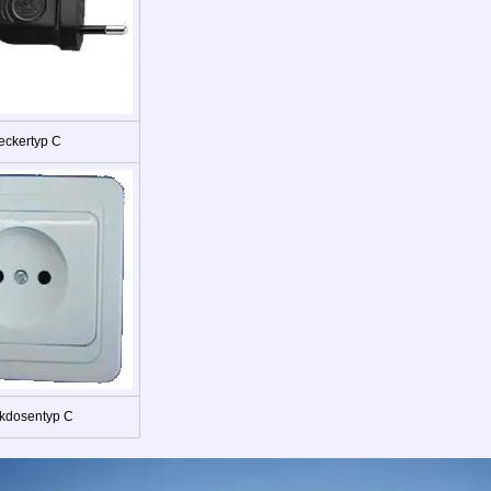
eckertyp C
kdosentyp C