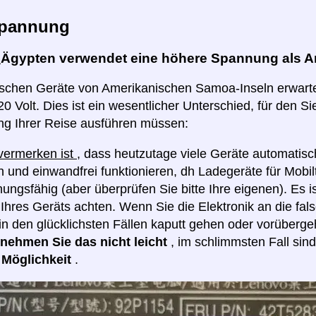
pannung
:
Ägypten verwendet eine höhere Spannung als A
rischen Geräte von Amerikanischen Samoa-Inseln erwart
0 Volt. Dies ist ein wesentlicher Unterschied, für den Sie
ng Ihrer Reise ausführen müssen:
 vermerken ist
, dass heutzutage viele Geräte automatis
 und einwandfrei funktionieren, dh Ladegeräte für Mobilt
ngsfähig (aber überprüfen Sie bitte Ihre eigenen). Es i
hres Geräts achten. Wenn Sie die Elektronik an die fa
in den glücklichsten Fällen kaputt gehen oder vorüberge
e nehmen Sie das nicht leicht
, im schlimmsten Fall sin
e Möglichkeit
.