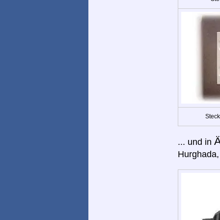
Steck
Ä
... und in
Hurghada,