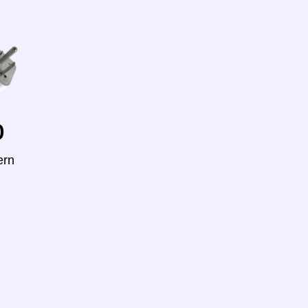
o
ern