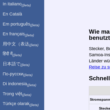
In italiano
(βeta)
En Català
Em português
(βeta)
Wie ma
En français
(βeta)
benutzt
用中文（表达
(βeta)
Stecker, B
हिंदी में
Samoa-Inse
(βeta)
Länder wü
日本語で
(βeta)
Reise zu 
По-русски
(βeta)
Schnell
Di indonesia
(βeta)
Trong việt
(βeta)
Stromspan
Türkçe olarak
(βeta)
Stecke