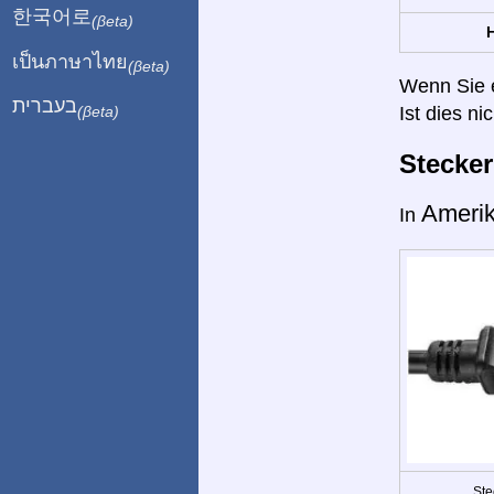
한국어로
(βeta)
H
เป็นภาษาไทย
(βeta)
Wenn Sie ei
בעברית
Ist dies ni
(βeta)
Stecke
Ameri
In
Ste