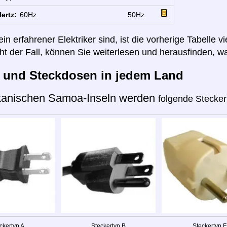
ertz:
60Hz.
50Hz.
n erfahrener Elektriker sind, ist die vorherige Tabelle vi
cht der Fall, können Sie weiterlesen und herausfinden, wa
r und Steckdosen in jedem Land
kanischen Samoa-Inseln werden
folgende Stecker
ckertyp A
Steckertyp B
Steckertyp F