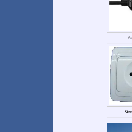
St
Stec