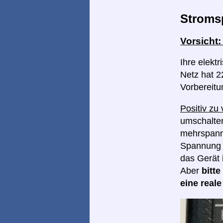
Stroms
Vorsicht
Ihre elekt
Netz hat 22
Vorbereitu
Positiv zu
umschalten
mehrspannu
Spannung I
das Gerät 
Aber
bitt
eine real