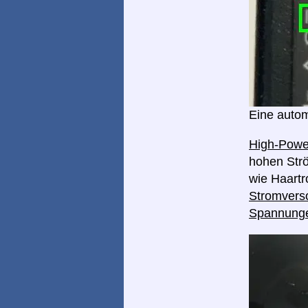
Eine autom
High-Pow
hohen Strö
wie Haart
Stromverso
Spannung