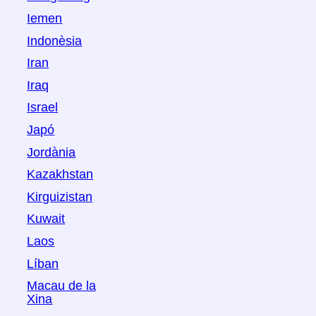
Iemen
Indonèsia
Iran
Iraq
Israel
Japó
Jordània
Kazakhstan
Kirguizistan
Kuwait
Laos
Líban
Macau de la
Xina