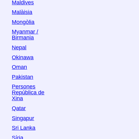
Maldives
Malàisia
Mongòlia
Myanmar /
Birmania
Nepal
Okinawa
Oman
Pakistan
Persones
República de
Xina
Qatar
Singapur
Sri Lanka
Síria