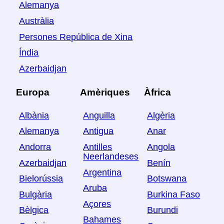
Alemanya
Austràlia
Persones República de Xina
Índia
Azerbaidjan
Europa
Amèriques
Àfrica
Albània
Anguilla
Algèria
Alemanya
Antigua
Anar
Andorra
Antilles
Angola
Neerlandeses
Azerbaidjan
Benín
Argentina
Bielorússia
Botswana
Aruba
Bulgària
Burkina Faso
Açores
Bèlgica
Burundi
Bahames