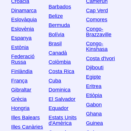
Croàcia
Camerun
Barbados
Dinamarca
Cap Verd
Belize
Eslovàquia
Comores
Bermuda
Eslovènia
Congo-
Bolívia
Brazzaville
Espanya
Brasil
Congo-
Estònia
Kinshasa
Canadà
Federació
Costa d'Ivori
Russa
Colòmbia
Djibouti
Finlàndia
Costa Rica
Egipte
França
Cuba
Eritrea
Gibraltar
Dominica
Etiòpia
Grècia
El Salvador
Gabon
Hongria
Equador
Ghana
Illes Balears
Estats Units
d'Amèrica
Guinea
Illes Canàries