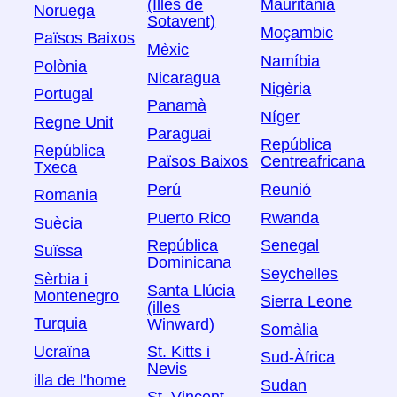
(Illes de
Mauritània
Noruega
Sotavent)
Moçambic
Països Baixos
Mèxic
Namíbia
Polònia
Nicaragua
Nigèria
Portugal
Panamà
Níger
Regne Unit
Paraguai
República
República
Països Baixos
Centreafricana
Txeca
Perú
Reunió
Romania
Puerto Rico
Rwanda
Suècia
República
Senegal
Suïssa
Dominicana
Seychelles
Sèrbia i
Santa Llúcia
Montenegro
Sierra Leone
(illes
Turquia
Winward)
Somàlia
Ucraïna
St. Kitts i
Sud-Àfrica
Nevis
illa de l'home
Sudan
St. Vincent