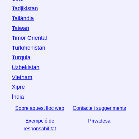
Tadjikistan
Tailàndia
Taiwan
Timor Oriental
Turkmenistan
Turquia
Uzbekistan
Vietnam
Xipre
Índia
Sobre aquest lloc web
Contacte i suggeriments
Exempció de
Privadesa
responsabilitat