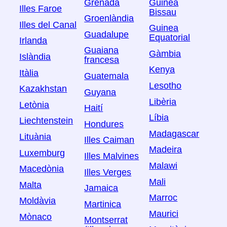
Grenada
Guinea
Illes Faroe
Bissau
Groenlàndia
Illes del Canal
Guinea
Guadalupe
Equatorial
Irlanda
Guaiana
Gàmbia
Islàndia
francesa
Kenya
Itàlia
Guatemala
Lesotho
Kazakhstan
Guyana
Libèria
Letònia
Haití
Líbia
Liechtenstein
Hondures
Madagascar
Lituània
Illes Caiman
Madeira
Luxemburg
Illes Malvines
Malawi
Macedònia
Illes Verges
Mali
Malta
Jamaica
Marroc
Moldàvia
Martinica
Maurici
Mònaco
Montserrat