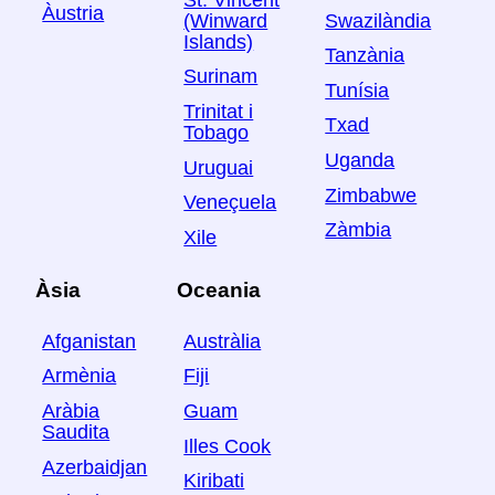
Àustria
Swazilàndia
(Winward
Islands)
Tanzània
Surinam
Tunísia
Trinitat i
Txad
Tobago
Uganda
Uruguai
Zimbabwe
Veneçuela
Zàmbia
Xile
Àsia
Oceania
Afganistan
Austràlia
Armènia
Fiji
Aràbia
Guam
Saudita
Illes Cook
Azerbaidjan
Kiribati