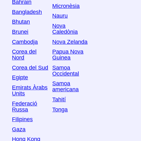
Bahrain
Micronèsia
Bangladesh
Nauru
Bhutan
Nova
Brunei
Caledònia
Cambodja
Nova Zelanda
Corea del
Papua Nova
Nord
Guinea
Corea del Sud
Samoa
Occidental
Egipte
Samoa
Emirats Àrabs
americana
Units
Tahití
Federació
Russa
Tonga
Filipines
Gaza
Hong Kong