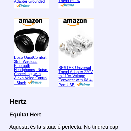
Travel Pillow
Adapter Grounded
Bose QuietComfort
35 II Wireless
Bluetooth
BESTEK Universal
Headphones, Noise-
Travel Adapter 220V
Cancelling, with
to 110V Voltage
Alexa Voice Control
Converter with 6A 4-
- Black
Port USB
Hertz
Equitat Hert
Aquesta és la situació perfecta. No tindreu cap