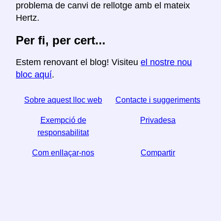
problema de canvi de rellotge amb el mateix
Hertz.
Per fi, per cert...
Estem renovant el blog! Visiteu
el nostre nou
bloc aquí
.
Sobre aquest lloc web
Contacte i suggeriments
Exempció de
Privadesa
responsabilitat
Com enllaçar-nos
Compartir
☆ Si trobeu útil aquest article, ajudeu-nos a compartir-
lo a les xarxes socials,
↬ també ens ajuda un enllaç del vostre lloc web.