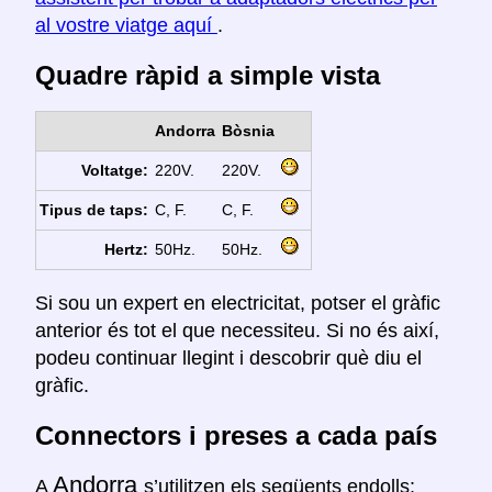
al vostre viatge aquí
.
Quadre ràpid a simple vista
Andorra
Bòsnia
Voltatge:
220V.
220V.
Tipus de taps:
C, F.
C, F.
Hertz:
50Hz.
50Hz.
Si sou un expert en electricitat, potser el gràfic
anterior és tot el que necessiteu. Si no és així,
podeu continuar llegint i descobrir què diu el
gràfic.
Connectors i preses a cada país
Andorra
A
s’utilitzen els següents endolls: