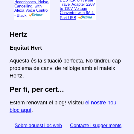
BESTEK Universal
Headphones, Noise-
Travel Adapter 220V
Cancelling, with
to 110V Voltage
Alexa Voice Control
Converter with 6A 4-
- Black
Port USB
Hertz
Equitat Hert
Aquesta és la situació perfecta. No tindreu cap
problema de canvi de rellotge amb el mateix
Hertz.
Per fi, per cert...
Estem renovant el blog! Visiteu
el nostre nou
bloc aquí
.
Sobre aquest lloc web
Contacte i suggeriments