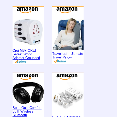
Orei M8+ OREI
Travelrest - Ultimate
Safest World
Travel Pillow
Adapter Grounded
Bose QuietComfort
35 II Wireless
Bluetooth