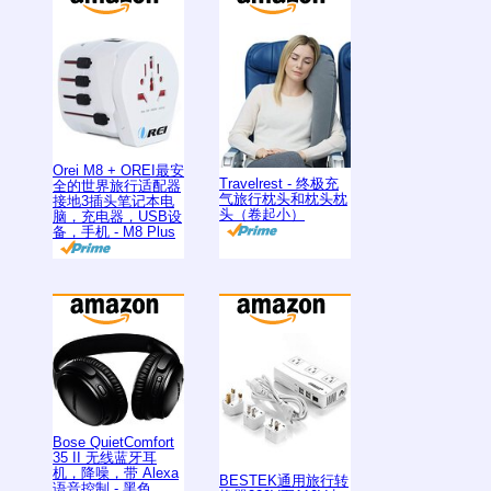
Orei M8 + OREI最安
Travelrest - 终极充
全的世界旅行适配器
气旅行枕头和枕头枕
接地3插头笔记本电
头（卷起小）
脑，充电器，USB设
备，手机 - M8 Plus
Bose QuietComfort
35 II 无线蓝牙耳
机，降噪，带 Alexa
BESTEK通用旅行转
语音控制 - 黑色