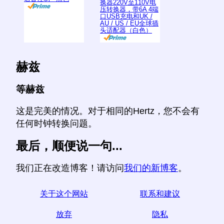
换器220V至110V电
压转换器，带6A 4端
口USB充电和UK /
AU / US / EU全球插
头适配器（白色）
赫兹
等赫兹
这是完美的情况。对于相同的Hertz，您不会有
任何时钟转换问题。
最后，顺便说一句...
我们正在改造博客！请访问
我们的新博客
。
关于这个网站
联系和建议
放弃
隐私