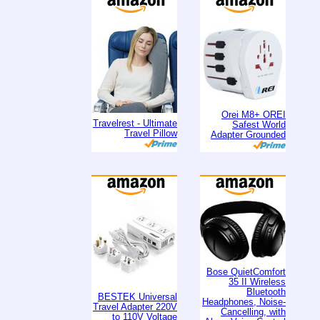
Orei M8+ OREI
Travelrest - Ultimate
Safest World
Travel Pillow
Adapter Grounded
Bose QuietComfort
35 II Wireless
Bluetooth
BESTEK Universal
Headphones, Noise-
Travel Adapter 220V
Cancelling, with
to 110V Voltage