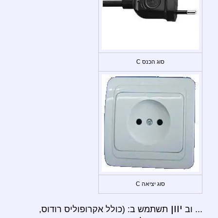
סוג הכנס C
סוג יציאה C
יוון
... וב
תשתמש ב: (כולל אקרופוליס רודוס,