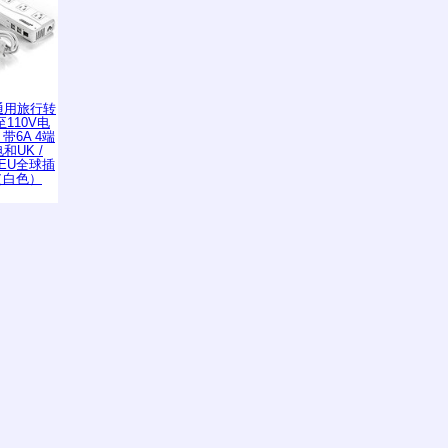
K通用旅行转
至110V电
带6A 4端
和UK /
 / EU全球插
（白色）