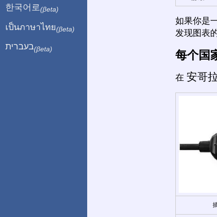
한국어로
(βeta)
如果你是
เป็นภาษาไทย
(βeta)
发现图表
בעברית
(βeta)
每个国
安哥
在