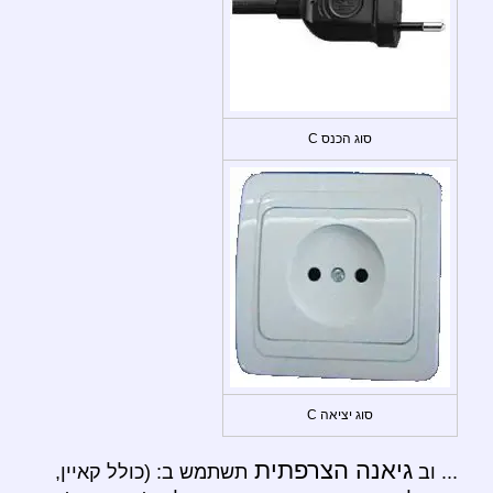
סוג הכנס C
סוג יציאה C
גיאנה הצרפתית
... וב
תשתמש ב: (כולל קאיין,