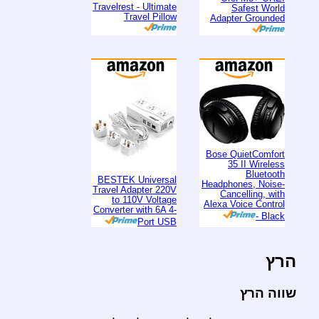
Travelrest - Ultimate
Safest World
Travel Pillow
Adapter Grounded
Bose QuietComfort
35 II Wireless
Bluetooth
BESTEK Universal
Headphones, Noise-
Travel Adapter 220V
Cancelling, with
to 110V Voltage
Alexa Voice Control
Converter with 6A 4-
- Black
Port USB
הרץ
שווה הרץ