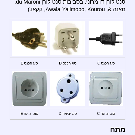
סנט לורן דו מרוני, בסביבות סנט לורן du Maroni,
מאנה &, Awala-Yalimopo, Kourou, קקאו.)
סוג הכנס C
סוג הכנס D
סוג הכנס E
סוג יציאה C
סוג יציאה D
סוג יציאה E
מתח