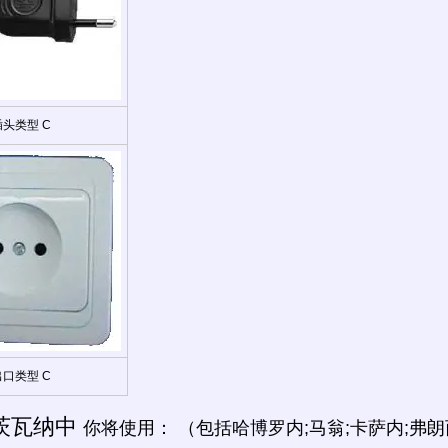
插头类型 C
出口类型 C
茨瓦纳中
你将使用： （包括哈博罗内;马翁;卡萨内;弗朗