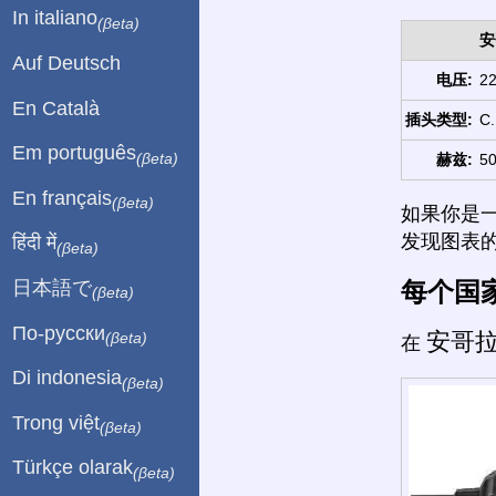
In italiano
(βeta)
安
Auf Deutsch
电压:
22
En Català
插头类型:
C.
Em português
(βeta)
赫兹:
50
En français
(βeta)
如果你是
发现图表
हिंदी में
(βeta)
每个国
日本語で
(βeta)
По-русски
安哥
(βeta)
在
Di indonesia
(βeta)
Trong việt
(βeta)
Türkçe olarak
(βeta)