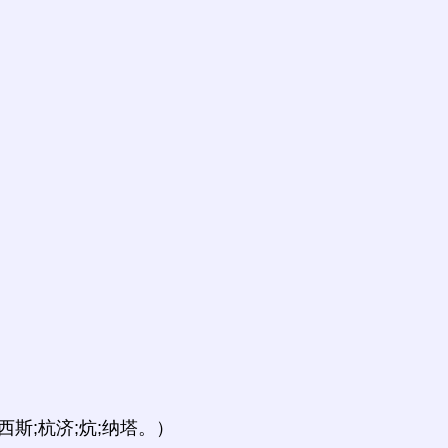
西斯;杭济;炕;纳塔。）