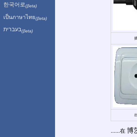
한국어로
(βeta)
เป็นภาษาไทย
(βeta)
בעברית
(βeta)
博
......在