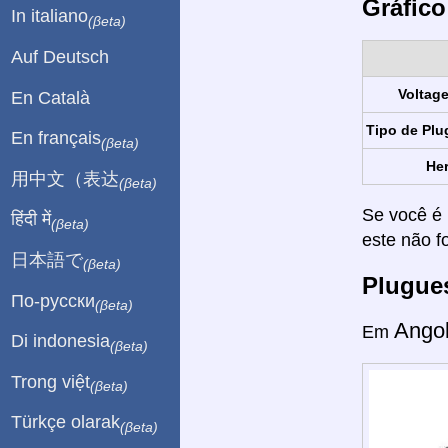
Gráfico
In italiano
(βeta)
Auf Deutsch
Voltag
En Català
Tipo de Plu
En français
(βeta)
Her
用中文（表达
(βeta)
Se você é 
हिंदी में
(βeta)
este não f
日本語で
(βeta)
Plugue
По-русски
(βeta)
Ango
Em
Di indonesia
(βeta)
Trong việt
(βeta)
Türkçe olarak
(βeta)