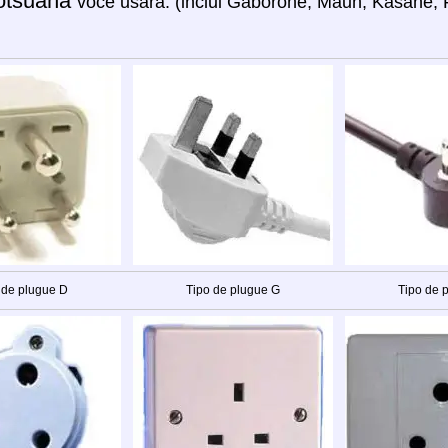
otsuana
você usará: (inclui Gaborone, Maun, Kasane, 
 de plugue D
Tipo de plugue G
Tipo de 