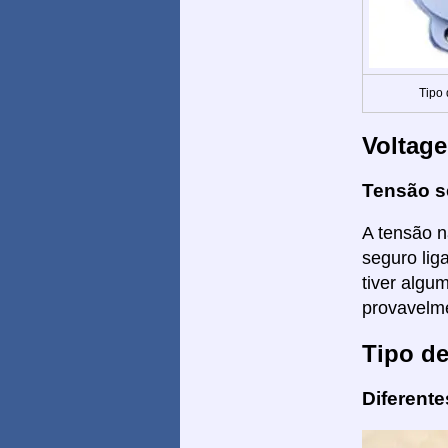
Tipo
Voltag
Tensão s
A tensão n
seguro lig
tiver algu
provavelme
Tipo d
Diferent