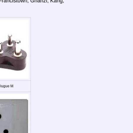
Francistown, Ghanzi, Kang,
plugue M