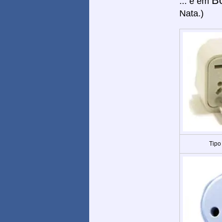
B
... e em
Nata.)
Tipo