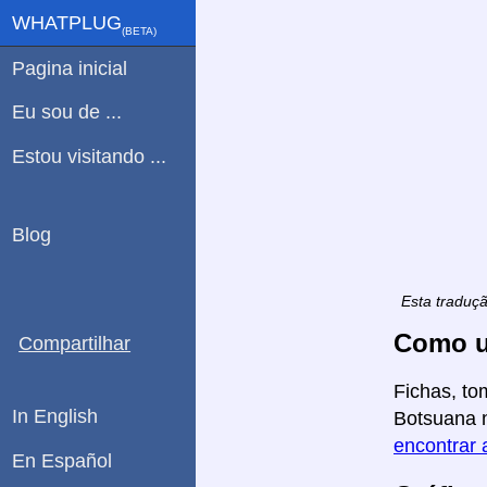
WHATPLUG
(ΒETA)
Pagina inicial
Eu sou de ...
Estou visitando ...
Blog
Esta traduç
Como u
Compartilhar
Fichas, to
In English
Botsuana n
encontrar 
En Español