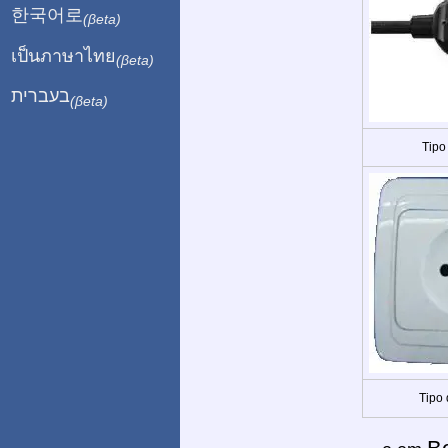
한국어로
(βeta)
เป็นภาษาไทย
(βeta)
בעברית
(βeta)
Tipo
Tipo