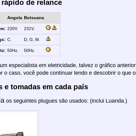
 rápido de relance
Angola
Botsuana
em:
220V.
231V.
gs:
C.
D, G, M.
tz:
50Hz.
50Hz.
um especialista em eletricidade, talvez o gráfico anterio
or o caso, você pode continuar lendo e descobrir o que o
s e tomadas em cada país
la
os seguintes plugues são usados: (inclui Luanda.)