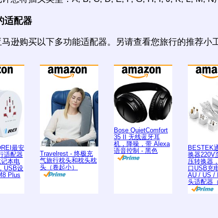
的适配器
亚马逊购买以下多功能适配器。另请查看您旅行的推荐小
Bose QuietComfort
35 II 无线蓝牙耳
机，降噪，带 Alexa
 OREI最安
BESTE
语音控制 - 黑色
Travelrest - 终极充
行适配器
换器220V
气旅行枕头和枕头枕
笔记本电
压转换器，
头（卷起小）
，USB设
口USB充电
8 Plus
AU / US
头适配器