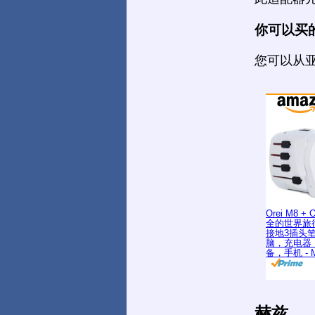
你可以买
您可以从
Orei M8 +
全的世界旅
接地3插头
脑，充电器
备，手机 - M
赫兹