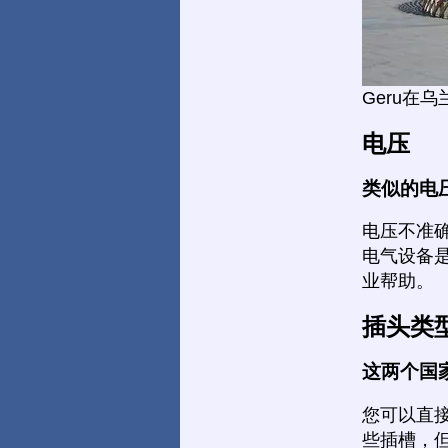
Geru在
电压
类似的电
电压不准
电气设备
业帮助。
插头类
这两个国
您可以直
些插槽，