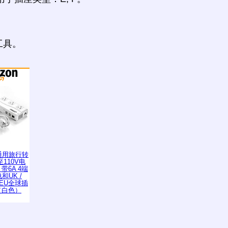
工具。
K通用旅行转
至110V电
带6A 4端
和UK /
 / EU全球插
（白色）