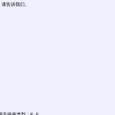
，请告诉我们。
M, N用于插座类型：E, F。