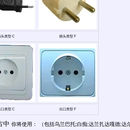
插头类型 C
插头类型 F
出口类型 C
出口类型 F
古中
你将使用： （包括乌兰巴托;白痴;达兰扎达嘎德;达尔汗, 