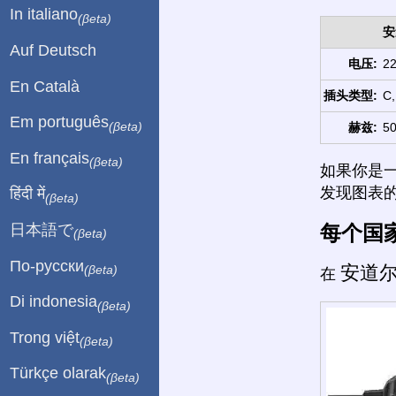
In italiano
(βeta)
安
Auf Deutsch
电压:
22
En Català
插头类型:
C,
Em português
(βeta)
赫兹:
50
En français
(βeta)
如果你是
发现图表
हिंदी में
(βeta)
每个国
日本語で
(βeta)
По-русски
安道
(βeta)
在
Di indonesia
(βeta)
Trong việt
(βeta)
Türkçe olarak
(βeta)