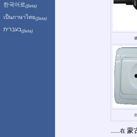
한국어로
(βeta)
เป็นภาษาไทย
(βeta)
בעברית
(βeta)
蒙
......在