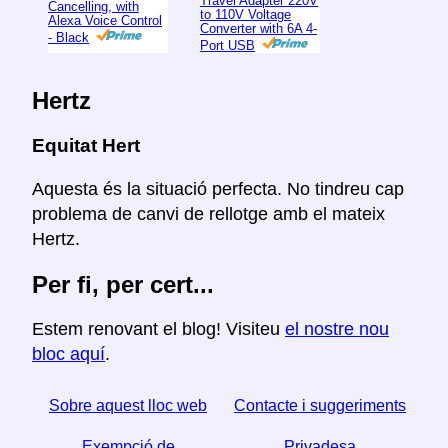
Travel Adapter 220V
Cancelling, with
to 110V Voltage
Alexa Voice Control
Converter with 6A 4-
- Black
Port USB
Hertz
Equitat Hert
Aquesta és la situació perfecta. No tindreu cap
problema de canvi de rellotge amb el mateix
Hertz.
Per fi, per cert...
Estem renovant el blog! Visiteu
el nostre nou
bloc aquí
.
Sobre aquest lloc web
Contacte i suggeriments
Exempció de
Privadesa