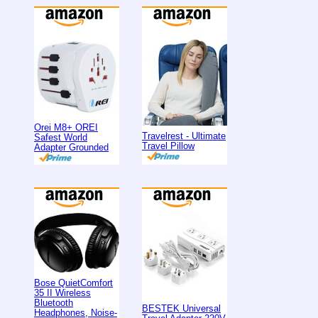
Orei M8+ OREI
Travelrest - Ultimate
Safest World
Travel Pillow
Adapter Grounded
Bose QuietComfort
35 II Wireless
Bluetooth
BESTEK Universal
Headphones, Noise-