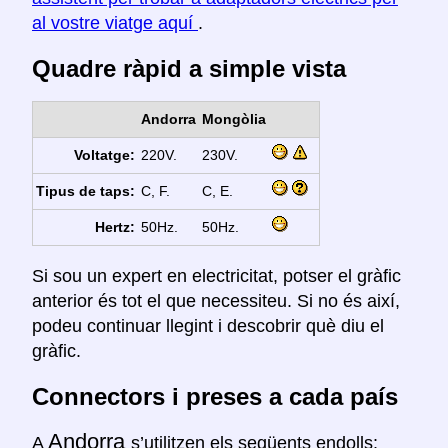
al vostre viatge aquí
.
Quadre ràpid a simple vista
Andorra
Mongòlia
Voltatge:
220V.
230V.
Tipus de taps:
C, F.
C, E.
Hertz:
50Hz.
50Hz.
Si sou un expert en electricitat, potser el gràfic
anterior és tot el que necessiteu. Si no és així,
podeu continuar llegint i descobrir què diu el
gràfic.
Connectors i preses a cada país
Andorra
A
s’utilitzen els següents endolls: