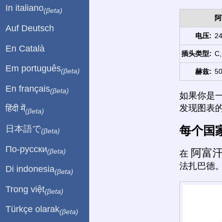
In italiano
(βeta)
阿
Auf Deutsch
电压:
24
En Català
插头类型:
C,
Em português
(βeta)
赫兹:
50
En français
(βeta)
如果你是
发现图表
हिंदी में
(βeta)
每个国
日本語で
(βeta)
По-русски
阿富
(βeta)
在
法扎巴德
Di indonesia
(βeta)
Trong việt
(βeta)
Türkçe olarak
(βeta)