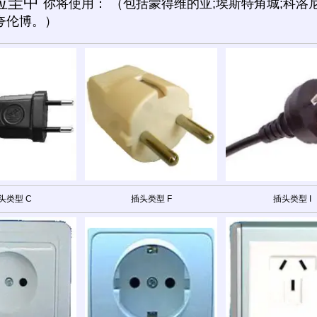
拉圭中
你将使用： （包括蒙得维的亚;埃斯特角城;科洛尼
夸伦博。）
头类型 C
插头类型 F
插头类型 I