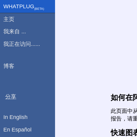
WHATPLUG
(ΒETA)
主页
我来自 ...
我正在访问......
博客
如何在
分享
此页面中
In English
报告，请
En Español
快速图