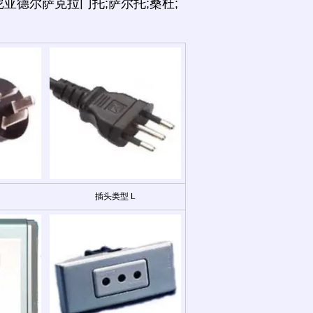
亚德尔萨克拉门托;萨尔托;桑杜;
插头类型 L