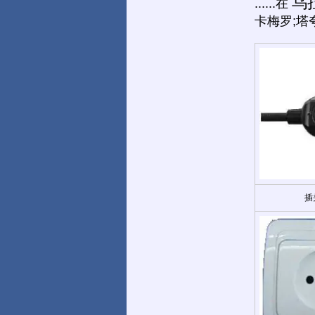
乌
......在
卡梅罗;塔
插