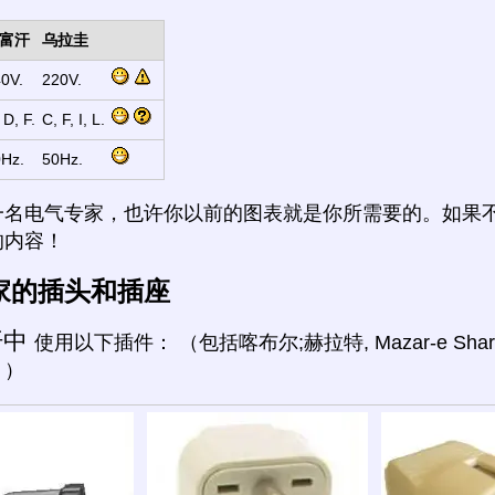
富汗
乌拉圭
0V.
220V.
 D, F.
C, F, I, L.
Hz.
50Hz.
一名电气专家，也许你以前的图表就是你所需要的。如果
的内容！
家的插头和插座
汗中
使用以下插件： （包括喀布尔;赫拉特, Mazar-e Sharif
。）