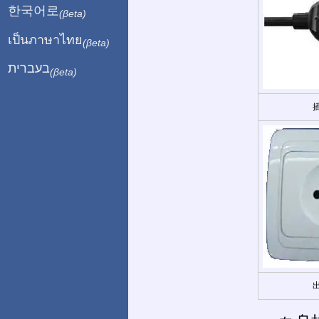
한국어로
(βeta)
เป็นภาษาไทย
(βeta)
בעברית
(βeta)