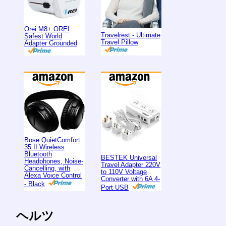
Orei M8+ OREI
Travelrest - Ultimate
Safest World
Travel Pillow
Adapter Grounded
Bose QuietComfort
35 II Wireless
Bluetooth
BESTEK Universal
Headphones, Noise-
Travel Adapter 220V
Cancelling, with
to 110V Voltage
Alexa Voice Control
Converter with 6A 4-
- Black
Port USB
ヘルツ