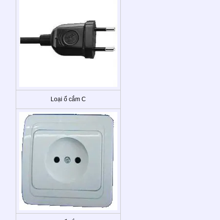
Loại ổ cắm C