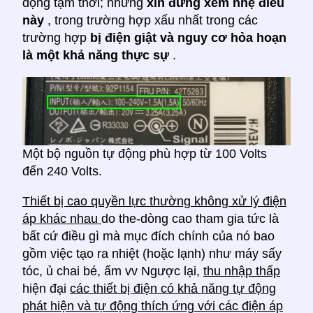
động tạm thời; nhưng
xin đừng xem nhẹ điều
này
, trong trường hợp xấu nhất trong các
trường hợp
bị điện giật và nguy cơ hỏa hoạn
là một khả năng thực sự
.
Một bộ nguồn tự động phù hợp từ 100 Volts
đến 240 Volts.
Thiết bị cao quyền lực thường không xử lý điện
áp khác nhau
do the-dòng cao tham gia tức là
bất cứ điều gì mà mục đích chính của nó bao
gồm việc tạo ra nhiệt (hoặc lạnh) như máy sấy
tóc, ủ chai bé, ấm vv Ngược lại,
thu nhập thấp
hiện đại
các thiết bị điện có khả năng tự động
phát hiện và tự động thích ứng với các điện áp