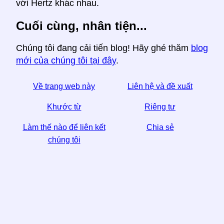
với Hertz khác nhau.
Cuối cùng, nhân tiện...
Chúng tôi đang cải tiến blog! Hãy ghé thăm
blog
mới của chúng tôi tại đây
.
Về trang web này
Liên hệ và đề xuất
Khước từ
Riêng tư
Làm thế nào để liên kết
Chia sẻ
chúng tôi
☆ Nếu bạn thấy bài viết này hữu ích, hãy giúp chúng
tôi bằng cách chia sẻ nó trên phương tiện truyền
thông xã hội,
Một liên kết từ trang web của bạn cũng giúp.