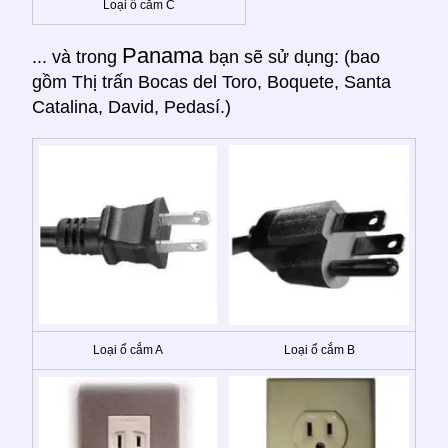
Loại ổ cắm C
Panama
... và trong
bạn sẽ sử dụng: (bao
gồm Thị trấn Bocas del Toro, Boquete, Santa
Catalina, David, Pedasí.)
Loại ổ cắm A
Loại ổ cắm B