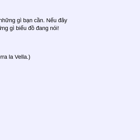
ả những gì bạn cần. Nếu đây
ững gì biểu đồ đang nói!
a la Vella.)