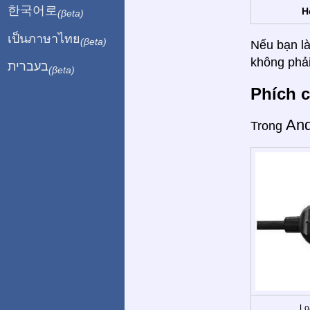
한국어로
H
(βeta)
เป็นภาษาไทย
(βeta)
Nếu bạn là
không phải
בעברית
(βeta)
Phích c
An
Trong
Lo