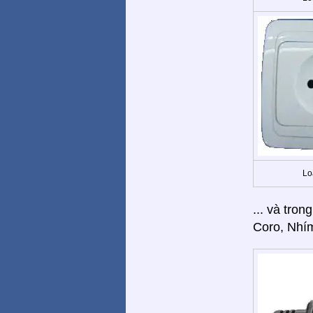
Lo
... và tron
Coro, Nhím