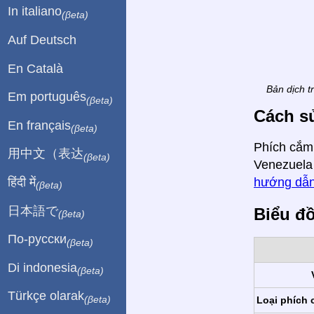
In italiano
(βeta)
Auf Deutsch
En Català
Bản dịch t
Em português
(βeta)
Cách s
En français
(βeta)
Phích cắm,
用中文（表达
(βeta)
Venezuela 
हिंदी में
hướng dẫn
(βeta)
日本語で
Biểu đ
(βeta)
По-русски
(βeta)
Di indonesia
(βeta)
Türkçe olarak
(βeta)
Loại phích 