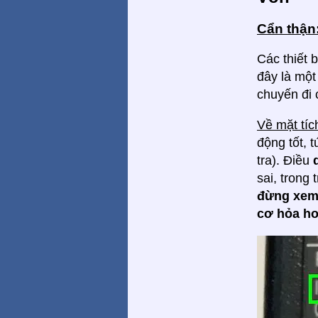
Cẩn thận
Các thiết 
đây là một
chuyến đi 
Về mặt tí
động tốt, 
tra). Điều
sai, trong
đừng xem
cơ hỏa ho