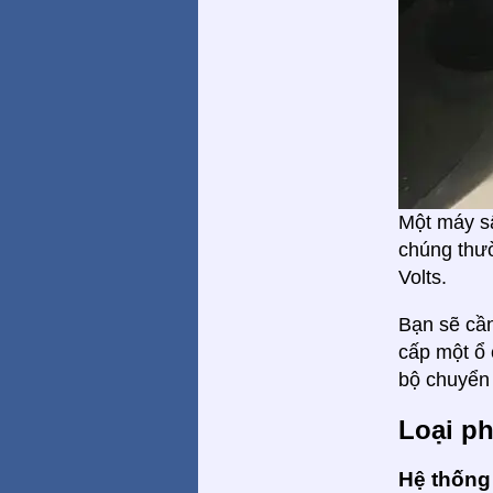
Một máy sấ
chúng thườ
Volts.
Bạn sẽ cầ
cấp một ổ 
bộ chuyển 
Loại p
Hệ thống