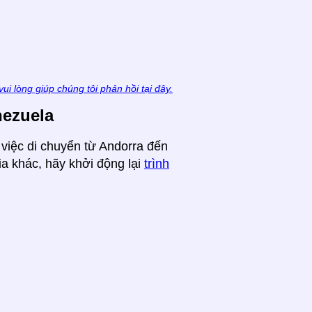
vui lòng giúp chúng tôi phản hồi tại đây.
nezuela
 việc di chuyển từ Andorra đến
a khác, hãy khởi động lại
trình