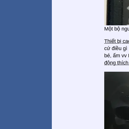
Một bộ ngu
Thiết bị c
cứ điều gì
bé, ấm vv 
động thích