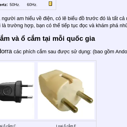
ertz:
50Hz.
60Hz.
 người am hiểu về điện, có lẽ biểu đồ trước đó là tất c
 là trường hợp, bạn có thể tiếp tục đọc và khám phá nh
ắm và ổ cắm tại mỗi quốc gia
dorra
các phích cắm sau được sử dụng: (bao gồm Andorr
ại ổ cắm C
Loại ổ cắm F