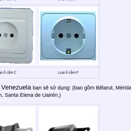
ại ổ cắm C
Loại ổ cắm F
Venezuela
g
bạn sẽ sử dụng: (bao gồm Bêlarut, Mérida
, Santa Elena de Uairén.)