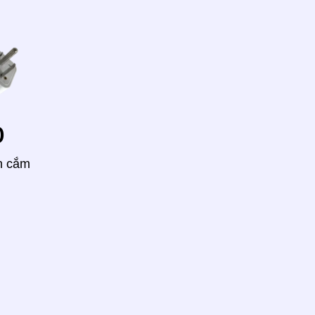
o
h cắm