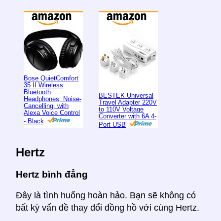
Bose QuietComfort
35 II Wireless
Bluetooth
BESTEK Universal
Headphones, Noise-
Travel Adapter 220V
Cancelling, with
to 110V Voltage
Alexa Voice Control
Converter with 6A 4-
- Black
Port USB
Hertz
Hertz bình đẳng
Đây là tình huống hoàn hảo. Bạn sẽ không có
bất kỳ vấn đề thay đổi đồng hồ với cùng Hertz.