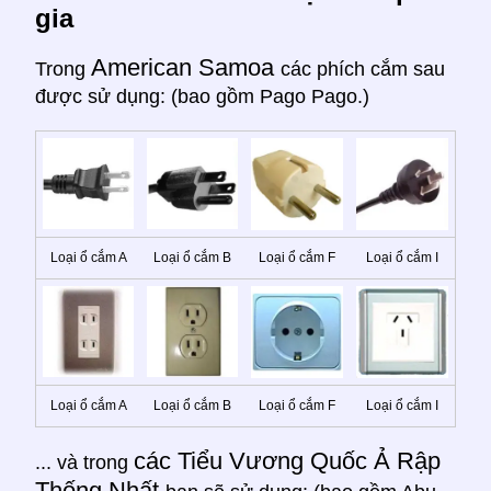
gia
American Samoa
Trong
các phích cắm sau
được sử dụng: (bao gồm Pago Pago.)
Loại ổ cắm A
Loại ổ cắm B
Loại ổ cắm F
Loại ổ cắm I
Loại ổ cắm A
Loại ổ cắm B
Loại ổ cắm F
Loại ổ cắm I
các Tiểu Vương Quốc Ả Rập
... và trong
Thống Nhất