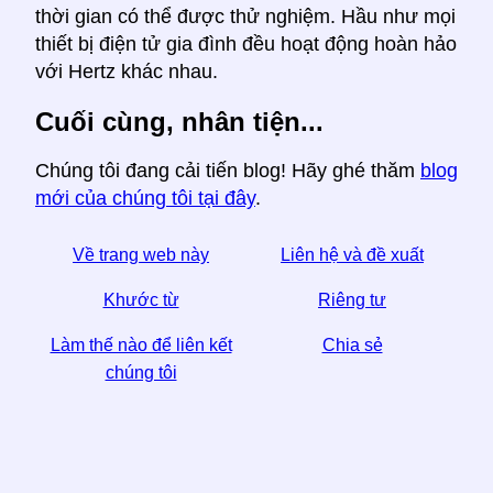
thời gian có thể được thử nghiệm. Hầu như mọi
thiết bị điện tử gia đình đều hoạt động hoàn hảo
với Hertz khác nhau.
Cuối cùng, nhân tiện...
Chúng tôi đang cải tiến blog! Hãy ghé thăm
blog
mới của chúng tôi tại đây
.
Về trang web này
Liên hệ và đề xuất
Khước từ
Riêng tư
Làm thế nào để liên kết
Chia sẻ
chúng tôi
☆ Nếu bạn thấy bài viết này hữu ích, hãy giúp chúng
tôi bằng cách chia sẻ nó trên phương tiện truyền
thông xã hội,