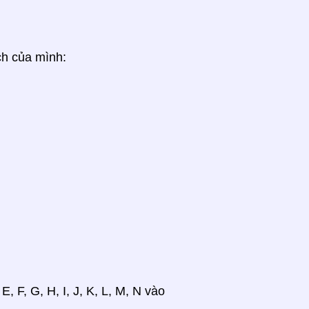
ch của mình:
 F, G, H, I, J, K, L, M, N vào