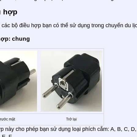
u hợp
các bộ điều hợp bạn có thể sử dụng trong chuyến du lị
hợp: chung
rước mặt
Trở lại
p này cho phép bạn sử dụng loại phích cắm: A, B, C, D, E,
 E, F.