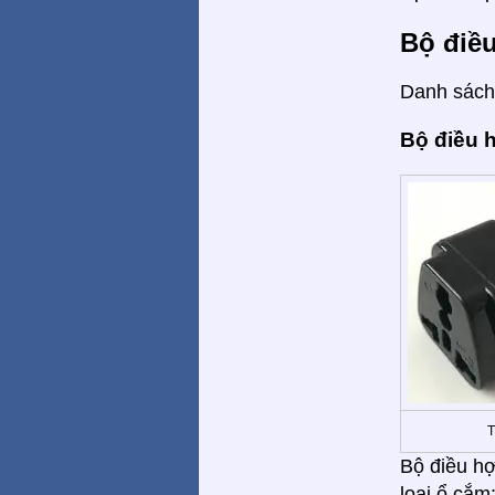
Bộ điề
Danh sách 
Bộ điều 
T
Bộ điều hợ
loại ổ cắm: