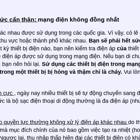
sức cẩn thận:
mạng điện không đồng nhất
ác nhau được sử dụng trong các quốc gia. Vì vậy, có l
 khu vực hoặc thành phố khác nhau.
Bạn sẽ phải hết sứ
t kỳ thiết bị điện nào, bạn nên kiểm tra điện áp
của
thiế
 điện áp được sử dụng trong mạng điện. Nếu bạn di ch
 bạn nên hỏi lại.
Sử dụng các thiết bị điện trong mạn
trong một thiết bị bị hỏng và thậm chí là cháy.
Vui lò
ch cực
, ngày nay nhiều thiết bị sẽ tự động chuyển sang
tức là bộ sạc điện thoại di động thường là đa điện áp (nh
ao quyền lực thường không xử lý điện áp khác nhau
do t
 mà mục đích chính của nó bao gồm việc tạo ra nhiệt (ho
Ngược lại,
thu nhập thấp
hiện đại
các thiết bị điện có k