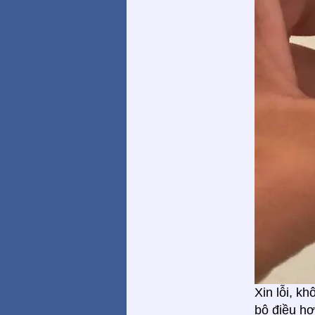
Xin lỗi, k
bộ điều hợ