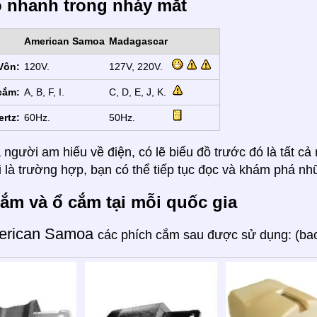
ồ nhanh trong nháy mắt
American Samoa
Madagascar
Vôn:
120V.
127V, 220V.
cắm:
A, B, F, I.
C, D, E, J, K.
ertz:
60Hz.
50Hz.
 người am hiểu về điện, có lẽ biểu đồ trước đó là tất c
 là trường hợp, bạn có thể tiếp tục đọc và khám phá nh
ắm và ổ cắm tại mỗi quốc gia
erican Samoa
các phích cắm sau được sử dụng: (ba