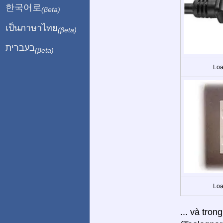
한국어로
(βeta)
เป็นภาษาไทย
(βeta)
בעברית
(βeta)
Loạ
Loạ
... và tron