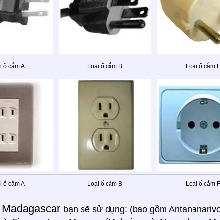
i ổ cắm A
Loại ổ cắm B
Loại ổ cắm F
i ổ cắm A
Loại ổ cắm B
Loại ổ cắm F
Madagascar
g
bạn sẽ sử dụng: (bao gồm Antananarivo