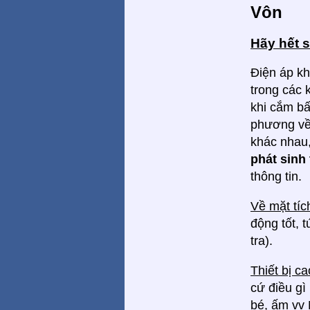
Vôn
Hãy hết 
Điện áp kh
trong các
khi cắm bấ
phương về
khác nhau,
phát sinh 
thông tin.
Về mặt tí
động tốt, 
tra).
Thiết bị c
cứ điều gì
bé, ấm vv 