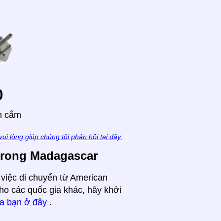
o
h cắm
vui lòng giúp chúng tôi phản hồi tại đây.
trong Madagascar
 việc di chuyển từ American
o các quốc gia khác, hãy khởi
ủa bạn ở đây
.