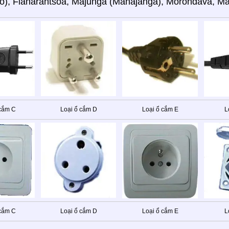
o), Fianarantsoa, Majunga (Mahajanga), Morondava, Ma
 cắm C
Loại ổ cắm D
Loại ổ cắm E
L
 cắm C
Loại ổ cắm D
Loại ổ cắm E
L