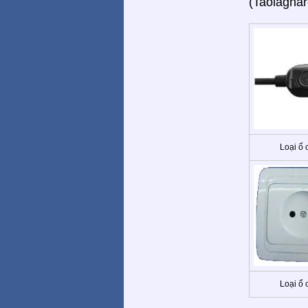
(Taolagnar
Loại ổ
Loại ổ