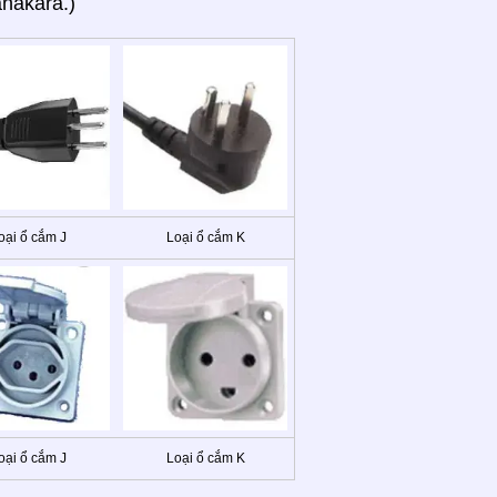
nakara.)
oại ổ cắm J
Loại ổ cắm K
oại ổ cắm J
Loại ổ cắm K