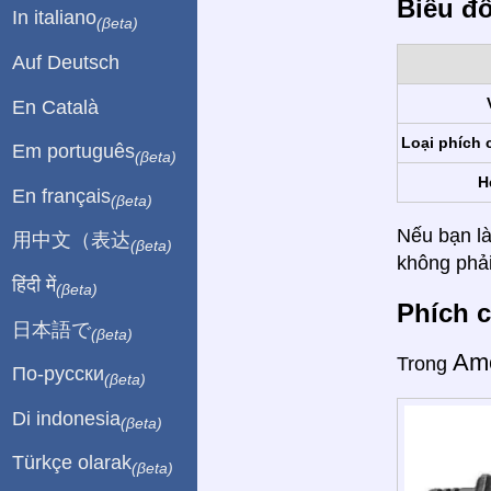
Biểu đ
In italiano
(βeta)
Auf Deutsch
En Català
Loại phích 
Em português
(βeta)
H
En français
(βeta)
Nếu bạn là
用中文（表达
(βeta)
không phải
हिंदी में
(βeta)
Phích c
日本語で
(βeta)
Am
Trong
По-русски
(βeta)
Di indonesia
(βeta)
Türkçe olarak
(βeta)