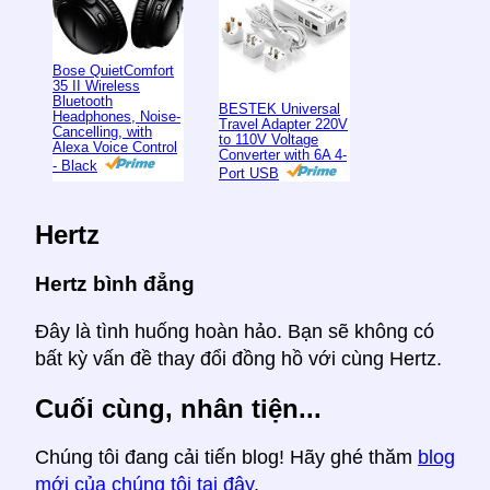
Bose QuietComfort
35 II Wireless
Bluetooth
BESTEK Universal
Headphones, Noise-
Travel Adapter 220V
Cancelling, with
to 110V Voltage
Alexa Voice Control
Converter with 6A 4-
- Black
Port USB
Hertz
Hertz bình đẳng
Đây là tình huống hoàn hảo. Bạn sẽ không có
bất kỳ vấn đề thay đổi đồng hồ với cùng Hertz.
Cuối cùng, nhân tiện...
Chúng tôi đang cải tiến blog! Hãy ghé thăm
blog
mới của chúng tôi tại đây
.