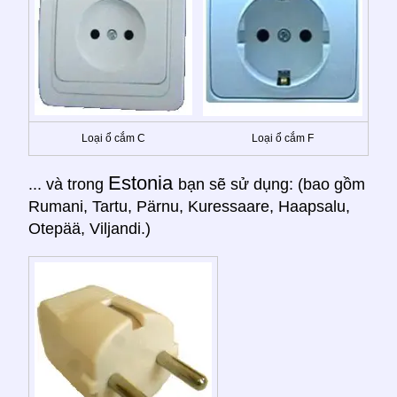
Loại ổ cắm C
Loại ổ cắm F
Estonia
... và trong
bạn sẽ sử dụng: (bao gồm
Rumani, Tartu, Pärnu, Kuressaare, Haapsalu,
Otepää, Viljandi.)