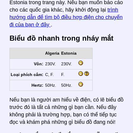
Estonia trong trang này. Nếu bạn muốn báo cáo
cho các quốc gia khác, hãy khởi động lại
trình
hướng dẫn để tìm bộ điều hợp điện cho chuyến
đi của bạn ở đây
.
Biểu đồ nhanh trong nháy mắt
Algeria
Estonia
Vôn:
230V.
230V.
Loại phích cắm:
C, F.
F.
Hertz:
50Hz.
50Hz.
Nếu bạn là người am hiểu về điện, có lẽ biểu đồ
trước đó là tất cả những gì bạn cần. Nếu đây
không phải là trường hợp, bạn có thể tiếp tục
đọc và khám phá những gì biểu đồ đang nói!