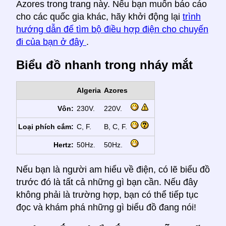
Azores trong trang này. Nếu bạn muốn báo cáo
cho các quốc gia khác, hãy khởi động lại
trình
hướng dẫn để tìm bộ điều hợp điện cho chuyến
đi của bạn ở đây
.
Biểu đồ nhanh trong nháy mắt
Algeria
Azores
Vôn:
230V.
220V.
Loại phích cắm:
C, F.
B, C, F.
Hertz:
50Hz.
50Hz.
Nếu bạn là người am hiểu về điện, có lẽ biểu đồ
trước đó là tất cả những gì bạn cần. Nếu đây
không phải là trường hợp, bạn có thể tiếp tục
đọc và khám phá những gì biểu đồ đang nói!