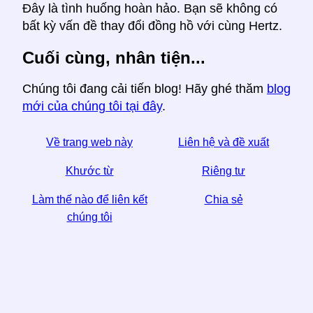
Đây là tình huống hoàn hảo. Bạn sẽ không có
bất kỳ vấn đề thay đổi đồng hồ với cùng Hertz.
Cuối cùng, nhân tiện...
Chúng tôi đang cải tiến blog! Hãy ghé thăm
blog
mới của chúng tôi tại đây
.
Về trang web này
Liên hệ và đề xuất
Khước từ
Riêng tư
Làm thế nào để liên kết
Chia sẻ
chúng tôi
☆ Nếu bạn thấy bài viết này hữu ích, hãy giúp chúng
tôi bằng cách chia sẻ nó trên phương tiện truyền
thông xã hội,
Một liên kết từ trang web của bạn cũng giúp.