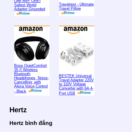
Orei M8+ OREI
Travelrest - Ultimate
Safest World
Travel Pillow
Adapter Grounded
Bose QuietComfort
35 II Wireless
Bluetooth
BESTEK Universal
Headphones, Noise-
Travel Adapter 220V
Cancelling, with
to 110V Voltage
Alexa Voice Control
Converter with 6A 4-
- Black
Port USB
Hertz
Hertz bình đẳng