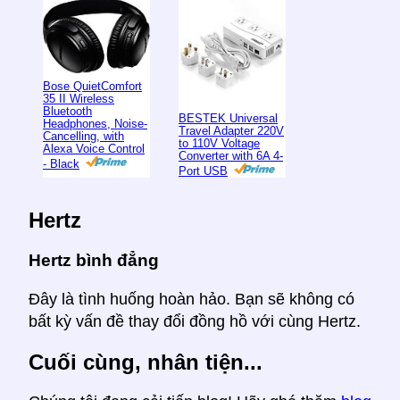
Bose QuietComfort
35 II Wireless
Bluetooth
BESTEK Universal
Headphones, Noise-
Travel Adapter 220V
Cancelling, with
to 110V Voltage
Alexa Voice Control
Converter with 6A 4-
- Black
Port USB
Hertz
Hertz bình đẳng
Đây là tình huống hoàn hảo. Bạn sẽ không có
bất kỳ vấn đề thay đổi đồng hồ với cùng Hertz.
Cuối cùng, nhân tiện...