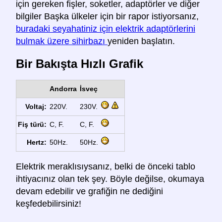
için gereken fişler, soketler, adaptörler ve diğer
bilgiler Başka ülkeler için bir rapor istiyorsanız,
buradaki seyahatiniz için elektrik adaptörlerini
bulmak üzere sihirbazı
yeniden başlatın.
Bir Bakışta Hızlı Grafik
Andorra
İsveç
Voltaj:
220V.
230V.
Fiş türü:
C, F.
C, F.
Hertz:
50Hz.
50Hz.
Elektrik meraklısıysanız, belki de önceki tablo
ihtiyacınız olan tek şey. Böyle değilse, okumaya
devam edebilir ve grafiğin ne dediğini
keşfedebilirsiniz!