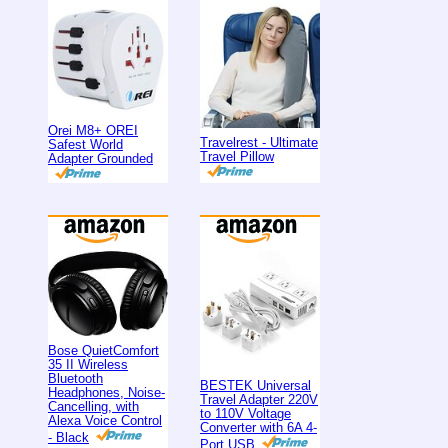
Orei M8+ OREI
Travelrest - Ultimate
Safest World
Travel Pillow
Adapter Grounded
Bose QuietComfort
35 II Wireless
Bluetooth
BESTEK Universal
Headphones, Noise-
Travel Adapter 220V
Cancelling, with
to 110V Voltage
Alexa Voice Control
Converter with 6A 4-
- Black
Port USB