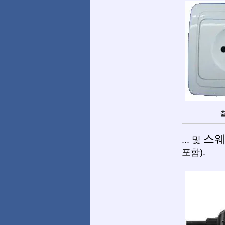
출
스
... 및
포함).