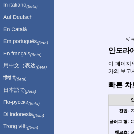
In italiano
(βeta)
Auf Deutsch
En Català
이 
Em português
(βeta)
안도라에
En français
(βeta)
이 페이지의
用中文（表达
(βeta)
가의 보고
हिंदी में
(βeta)
빠른 차
日本語で
(βeta)
По-русски
(βeta)
전압:
2
Di indonesia
(βeta)
플러그 형:
C
Trong việt
(βeta)
헤르츠:
5