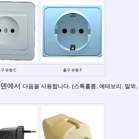
구 유형 C
출구 유형 F
웨덴에서
다음을 사용합니다. (스톡홀름, 예테보리, 말뫼, 