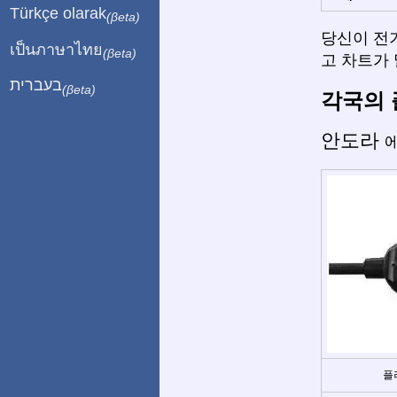
Türkçe olarak
(βeta)
당신이 전
เป็นภาษาไทย
(βeta)
고 차트가 
בעברית
(βeta)
각국의 
안도라
에
플