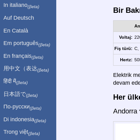
In italiano
(βeta)
Bir Bakı
Auf Deutsch
An
En Català
Voltaj:
22
Em português
(βeta)
Fiş türü:
C, 
En français
(βeta)
Hertz:
50
用中文（表达
(βeta)
Elektrik me
हिंदी में
devam edebi
(βeta)
日本語で
Her ülke
(βeta)
По-русски
(βeta)
Andorra
Di indonesia
(βeta)
Trong việt
(βeta)