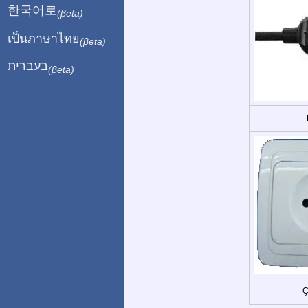
한국어로
(βeta)
เป็นภาษาไทย
(βeta)
בעברית
(βeta)
Ç