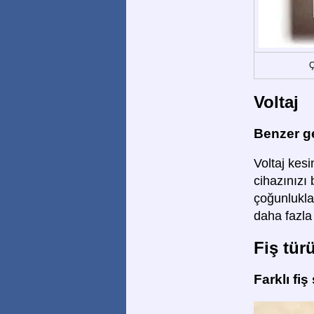
Ç
Voltaj
Benzer ge
Voltaj kesin
cihazınızı
çoğunlukla 
daha fazla
Fiş tür
Farklı fiş