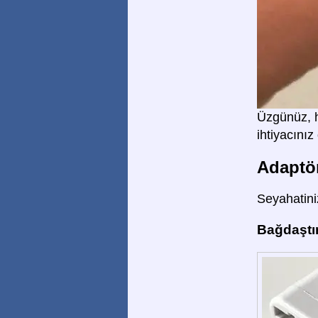
Üzgünüz, he
ihtiyacınız
Adaptör
Seyahatiniz
Bağdaştır