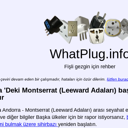
WhatPlug.inf
Fişli gezgin için rehber
çeviri devam eden bir çalışmadır, hataları için özür dilerim.
lütfen burad
 'Deki Montserrat (Leeward Adaları) başl
ır
 Andorra - Montserrat (Leeward Adaları) arası seyahat etm
ve diğer bilgiler Başka ülkeler için bir rapor istiyorsanız,
ini bulmak üzere sihirbazı
yeniden başlatın.