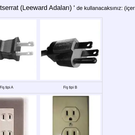
serrat (Leeward Adaları) '
de kullanacaksınız: (içer
Fiş tipi A
Fiş tipi B