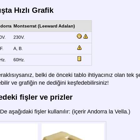
şta Hızlı Grafik
dorra
Montserrat (Leeward Adaları)
0V.
230V.
F.
A, B.
Hz.
60Hz.
raklısıysanız, belki de önceki tablo ihtiyacınız olan tek
lir ve grafiğin ne dediğini keşfedebilirsiniz!
deki fişler ve prizler
'De aşağıdaki fişler kullanılır: (içerir Andorra la Vella.)