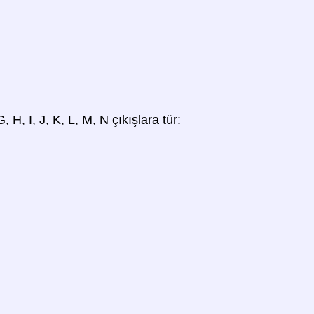
, H, I, J, K, L, M, N çıkışlara tür: