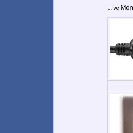
Mont
... ve