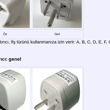
Ön
Geri
rıcı, fiş türünü kullanmanıza izin verir: A, B, C, D, E, F, G
ıcı: genel