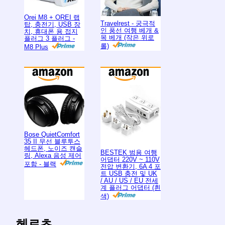
Orei M8 + OREI 랩
Travelrest - 궁극적
탑, 충전기, USB 장
인 풍선 여행 베개 &
치, 휴대폰 용 접지
목 베개 (작은 위로
플러그 3 플러그 -
롤)
M8 Plus
Bose QuietComfort
35 II 무선 블루투스
헤드폰, 노이즈 캔슬
BESTEK 범용 여행
링, Alexa 음성 제어
어댑터 220V ~ 110V
포함 - 블랙
전압 변환기, 6A 4 포
트 USB 충전 및 UK
/ AU / US / EU 전세
계 플러그 어댑터 (흰
색)
헤르츠