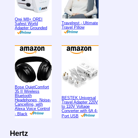
Orei M8+ OREI
Travelrest - Ultimate
Safest World
Travel Pillow
Adapter Grounded
Bose QuietComfort
35 II Wireless
Bluetooth
BESTEK Universal
Headphones, Noise-
Travel Adapter 220V
Cancelling, with
to 110V Voltage
Alexa Voice Control
Converter with 6A 4-
- Black
Port USB
Hertz