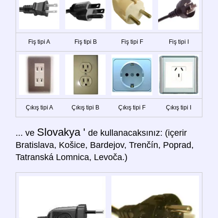
Fiş tipi A
Fiş tipi B
Fiş tipi F
Fiş tipi I
Çıkış tipi A
Çıkış tipi B
Çıkış tipi F
Çıkış tipi I
Slovakya '
... ve
de kullanacaksınız: (içerir
Bratislava, Košice, Bardejov, Trenčín, Poprad,
Tatranská Lomnica, Levoča.)