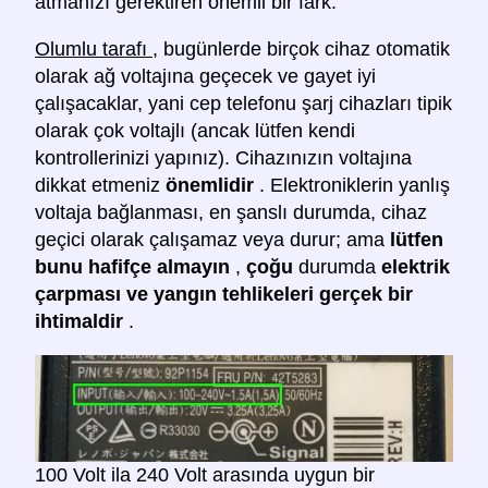
atmanızı gerektiren önemli bir fark:
Olumlu tarafı
, bugünlerde birçok cihaz otomatik
olarak ağ voltajına geçecek ve gayet iyi
çalışacaklar, yani cep telefonu şarj cihazları tipik
olarak çok voltajlı (ancak lütfen kendi
kontrollerinizi yapınız). Cihazınızın voltajına
dikkat etmeniz
önemlidir
. Elektroniklerin yanlış
voltaja bağlanması, en şanslı durumda, cihaz
geçici olarak çalışamaz veya durur; ama
lütfen
bunu hafifçe almayın
,
çoğu
durumda
elektrik
çarpması ve yangın tehlikeleri gerçek bir
ihtimaldir
.
100 Volt ila 240 Volt arasında uygun bir