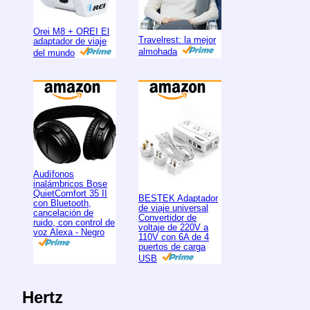
Orei M8 + OREI El
Travelrest: la mejor
adaptador de viaje
almohada
del mundo
Audífonos
inalámbricos Bose
QuietComfort 35 II
BESTEK Adaptador
con Bluetooth,
de viaje universal
cancelación de
Convertidor de
ruido, con control de
voltaje de 220V a
voz Alexa - Negro
110V con 6A de 4
puertos de carga
USB
Hertz