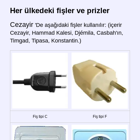
Her ülkedeki fişler ve prizler
Cezayir
'De aşağıdaki fişler kullanılır: (içerir
Cezayir, Hammad Kalesi, Djémila, Casbah'ın,
Timgad, Tipasa, Konstantin.)
Fiş tipi C
Fiş tipi F