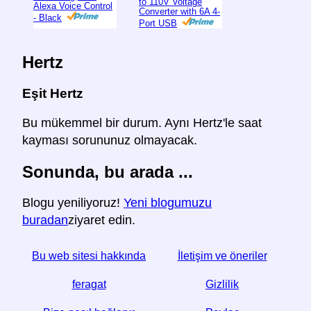
to 110V Voltage
Alexa Voice Control
Converter with 6A 4-
- Black
Port USB
Hertz
Eşit Hertz
Bu mükemmel bir durum. Aynı Hertz'le saat
kayması sorununuz olmayacak.
Sonunda, bu arada ...
Blogu yeniliyoruz!
Yeni blogumuzu
buradan
ziyaret edin.
Bu web sitesi hakkında
İletişim ve öneriler
feragat
Gizlilik