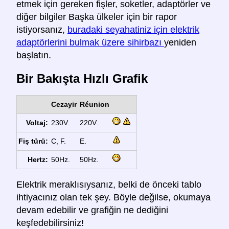
etmek için gereken fişler, soketler, adaptörler ve
diğer bilgiler Başka ülkeler için bir rapor
istiyorsanız,
buradaki seyahatiniz için elektrik
adaptörlerini bulmak üzere sihirbazı
yeniden
başlatın.
Bir Bakışta Hızlı Grafik
Cezayir
Réunion
Voltaj:
230V.
220V.
Fiş türü:
C, F.
E.
Hertz:
50Hz.
50Hz.
Elektrik meraklısıysanız, belki de önceki tablo
ihtiyacınız olan tek şey. Böyle değilse, okumaya
devam edebilir ve grafiğin ne dediğini
keşfedebilirsiniz!