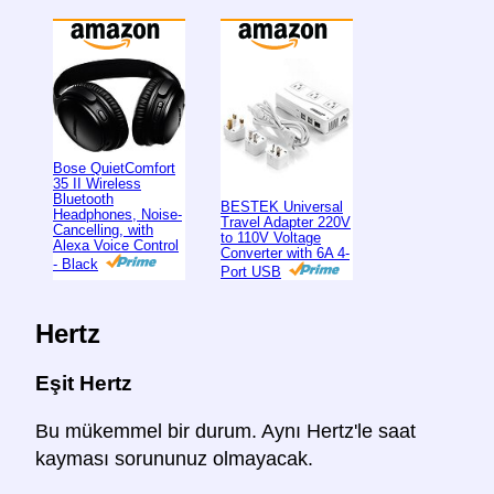
Bose QuietComfort
35 II Wireless
Bluetooth
BESTEK Universal
Headphones, Noise-
Travel Adapter 220V
Cancelling, with
to 110V Voltage
Alexa Voice Control
Converter with 6A 4-
- Black
Port USB
Hertz
Eşit Hertz
Bu mükemmel bir durum. Aynı Hertz'le saat
kayması sorununuz olmayacak.