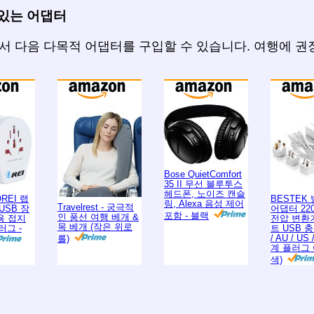
있는 어댑터
에서 다음 다목적 어댑터를 구입할 수 있습니다. 여행에 
Bose QuietComfort
35 II 무선 블루투스
헤드폰, 노이즈 캔슬
OREI 랩
BESTEK
링, Alexa 음성 제어
Travelrest - 궁극적
USB 장
어댑터 220
포함 - 블랙
인 풍선 여행 베개 &
용 접지
전압 변환기,
목 베개 (작은 위로
러그 -
트 USB 충
/ AU / US
롤)
계 플러그 
색)