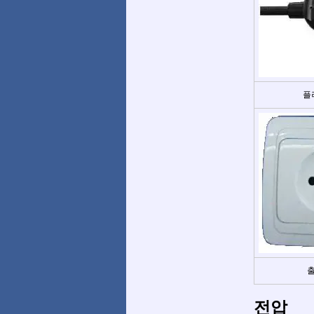
플
출
전압