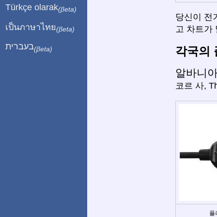
Türkçe olarak
(βeta)
당신이 전
เป็นภาษาไทย
고 차트가 
(βeta)
בעברית
각국의 
(βeta)
알바니
코르 사, Th
플