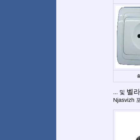
출
벨
... 및
Njasvizh 