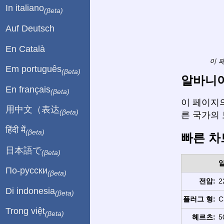
In italiano
(βeta)
Auf Deutsch
En Català
이 
Em português
(βeta)
알바니아
En français
(βeta)
이 페이지의
用中文（表达
(βeta)
른 국가의
हिंदी में
(βeta)
빠른 차
日本語で
(βeta)
По-русски
(βeta)
전압:
2
Di indonesia
(βeta)
플러그 형:
C
Trong việt
(βeta)
헤르츠:
5