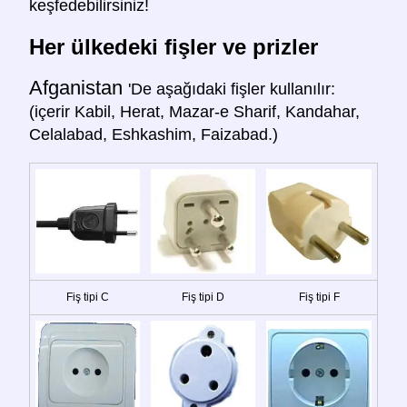
keşfedebilirsiniz!
Her ülkedeki fişler ve prizler
Afganistan
'De aşağıdaki fişler kullanılır:
(içerir Kabil, Herat, Mazar-e Sharif, Kandahar,
Celalabad, Eshkashim, Faizabad.)
Fiş tipi C
Fiş tipi D
Fiş tipi F