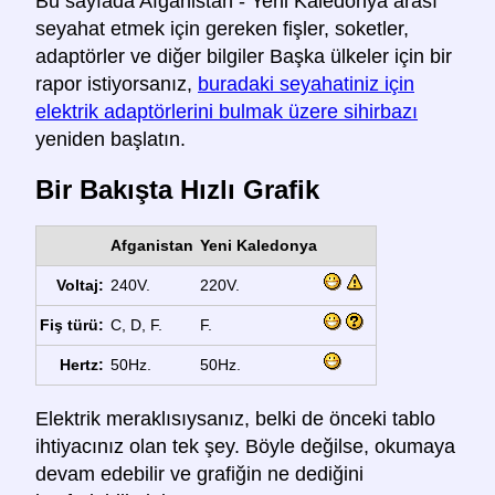
Bu sayfada Afganistan - Yeni Kaledonya arası
seyahat etmek için gereken fişler, soketler,
adaptörler ve diğer bilgiler Başka ülkeler için bir
rapor istiyorsanız,
buradaki seyahatiniz için
elektrik adaptörlerini bulmak üzere sihirbazı
yeniden başlatın.
Bir Bakışta Hızlı Grafik
Afganistan
Yeni Kaledonya
Voltaj:
240V.
220V.
Fiş türü:
C, D, F.
F.
Hertz:
50Hz.
50Hz.
Elektrik meraklısıysanız, belki de önceki tablo
ihtiyacınız olan tek şey. Böyle değilse, okumaya
devam edebilir ve grafiğin ne dediğini