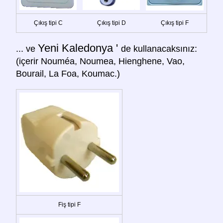
Çıkış tipi C
Çıkış tipi D
Çıkış tipi F
Yeni Kaledonya '
... ve
de kullanacaksınız:
(içerir Nouméa, Noumea, Hienghene, Vao,
Bourail, La Foa, Koumac.)
Fiş tipi F