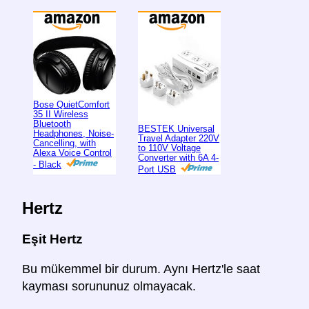
Bose QuietComfort
35 II Wireless
Bluetooth
BESTEK Universal
Headphones, Noise-
Travel Adapter 220V
Cancelling, with
to 110V Voltage
Alexa Voice Control
Converter with 6A 4-
- Black
Port USB
Hertz
Eşit Hertz
Bu mükemmel bir durum. Aynı Hertz'le saat
kayması sorununuz olmayacak.