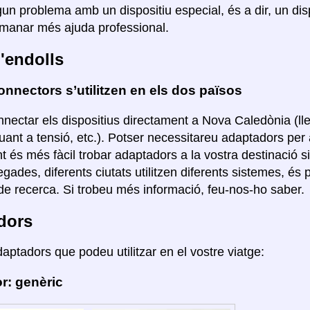
lgun problema amb un dispositiu especial, és a dir, un di
manar més ajuda professional.
'endolls
nnectors s’utilitzen en els dos països
nectar els dispositius directament a Nova Caledònia (lle
uant a tensió, etc.). Potser necessitareu adaptadors per 
és més fàcil trobar adaptadors a la vostra destinació si el
egades, diferents ciutats utilitzen diferents sistemes, é
e recerca. Si trobeu més informació, feu-nos-ho saber.
dors
daptadors que podeu utilitzar en el vostre viatge:
r: genèric