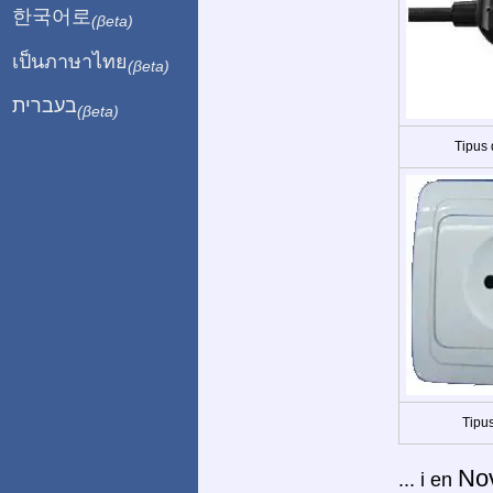
한국어로
(βeta)
เป็นภาษาไทย
(βeta)
בעברית
(βeta)
Tipus
Tipus
No
... i en