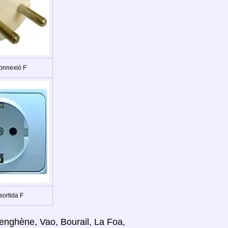
onnexió F
sortida F
ienghène, Vao, Bourail, La Foa,