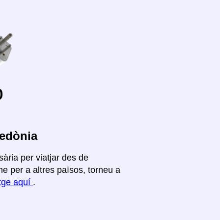
o
ledònia
ària per viatjar des de
e per a altres països, torneu a
atge aquí
.