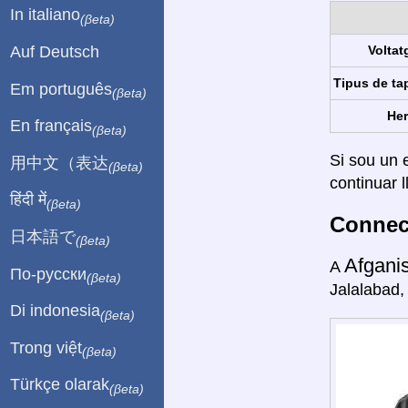
In italiano
(βeta)
Auf Deutsch
Voltat
Tipus de ta
Em português
(βeta)
Her
En français
(βeta)
Si sou un e
用中文（表达
(βeta)
continuar l
हिंदी में
(βeta)
Connect
日本語で
(βeta)
Afgani
A
По-русски
(βeta)
Jalalabad,
Di indonesia
(βeta)
Trong việt
(βeta)
Türkçe olarak
(βeta)