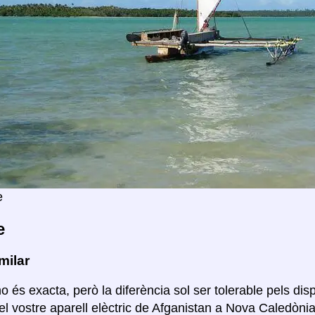
e
e
milar
o és exacta, però la diferència sol ser tolerable pels disp
el vostre aparell elèctric de Afganistan a Nova Caledòni