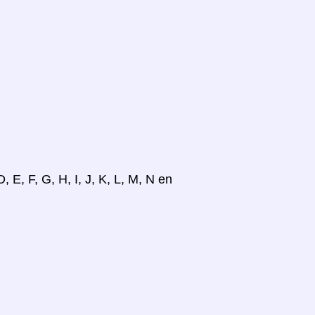
, E, F, G, H, I, J, K, L, M, N en