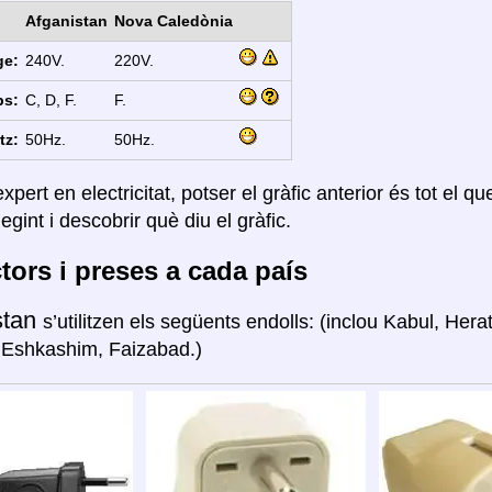
Afganistan
Nova Caledònia
ge:
240V.
220V.
ps:
C, D, F.
F.
tz:
50Hz.
50Hz.
xpert en electricitat, potser el gràfic anterior és tot el q
legint i descobrir què diu el gràfic.
ors i preses a cada país
stan
s’utilitzen els següents endolls: (inclou Kabul, Hera
 Eshkashim, Faizabad.)