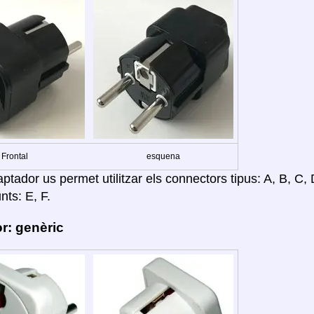
Frontal
esquena
tador us permet utilitzar els connectors tipus: A, B, C, D
nts: E, F.
r: genèric