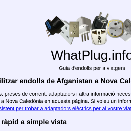
WhatPlug.inf
Guia d'endolls per a viatgers
litzar endolls de Afganistan a Nova Ca
, preses de corrent, adaptadors i altra informació necess
 a Nova Caledònia en aquesta pàgina. Si voleu un inform
sistent per trobar a adaptadors elèctrics per al vostre vi
ràpid a simple vista