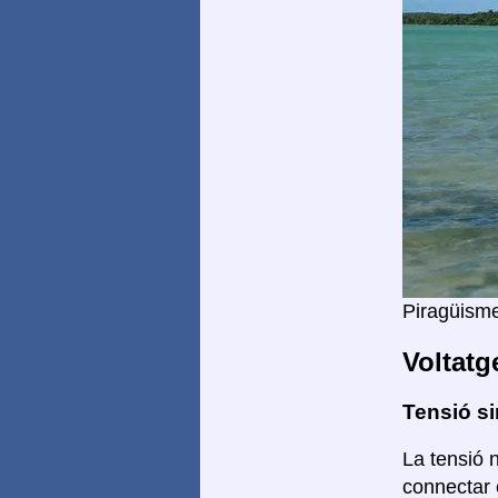
Piragüism
Voltatg
Tensió si
La tensió n
connectar 