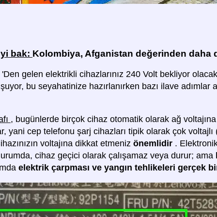
iyi bak:
Kolombiya, Afganistan değerinden daha d
 'Den gelen elektrikli cihazlarınız 240 Volt bekliyor ola
uşuyor, bu seyahatinize hazırlanırken bazı ilave adımlar 
afı
, bugünlerde birçok cihaz otomatik olarak ağ voltajına
r, yani cep telefonu şarj cihazları tipik olarak çok voltajlı
Cihazınızın voltajına dikkat etmeniz
önemlidir
. Elektroni
durumda, cihaz geçici olarak çalışamaz veya durur; ama
umda
elektrik çarpması ve yangın tehlikeleri gerçek bi