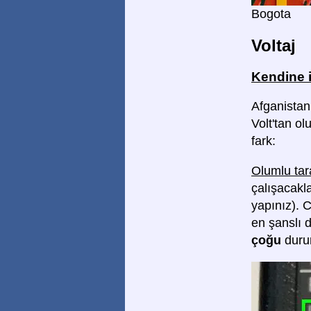
Bogota
Voltaj
Kendine 
Afganistan
Volt'tan ol
fark:
Olumlu tar
çalışacakla
yapınız). 
en şanslı 
çoğu
dur