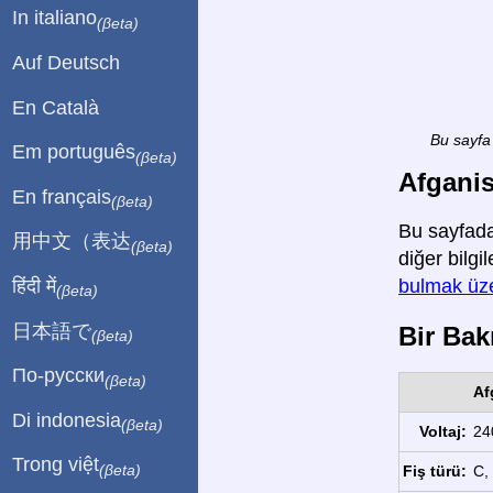
In italiano
(βeta)
Auf Deutsch
En Català
Bu sayfa 
Em português
(βeta)
Afganis
En français
(βeta)
Bu sayfada
用中文（表达
(βeta)
diğer bilgi
हिंदी में
bulmak üze
(βeta)
日本語で
Bir Bakı
(βeta)
По-русски
(βeta)
Af
Di indonesia
(βeta)
Voltaj:
24
Trong việt
(βeta)
Fiş türü:
C, 