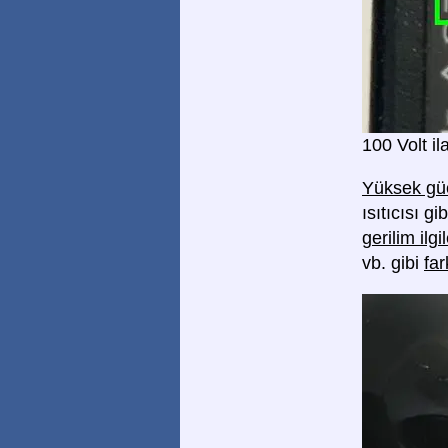
100 Volt i
Yüksek güç
ısıtıcısı g
gerilim il
vb. gibi
far