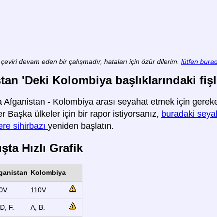
çeviri devam eden bir çalışmadır, hataları için özür dilerim.
lütfen burad
tan 'Deki Kolombiya başlıklarındaki fişle
 Afganistan - Kolombiya arası seyahat etmek için gereken 
ler Başka ülkeler için bir rapor istiyorsanız,
buradaki seyaha
re sihirbazı
yeniden başlatın.
şta Hızlı Grafik
ganistan
Kolombiya
0V.
110V.
D, F.
A, B.