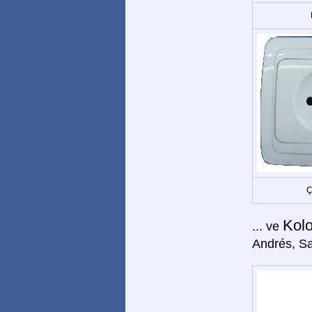
Ç
Kol
... ve
Andrés, Sa