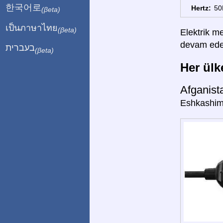
한국어로
Hertz:
50
(βeta)
เป็นภาษาไทย
(βeta)
Elektrik me
devam edebi
בעברית
(βeta)
Her ülke
Afganis
Eshkashim