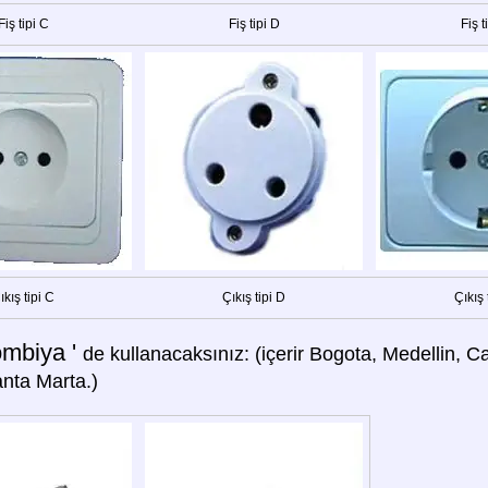
Fiş tipi C
Fiş tipi D
Fiş t
ıkış tipi C
Çıkış tipi D
Çıkış 
ombiya '
de kullanacaksınız: (içerir Bogota, Medellin, Ca
nta Marta.)