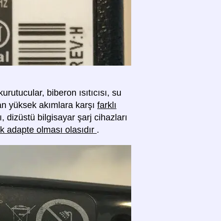
rutucular, biberon ısıtıcısı, su
ılan yüksek akımlara karşı
farklı
ı, dizüstü bilgisayar şarj cihazları
rak adapte olması olasıdır
.