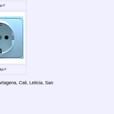
ipi F
tipi F
rtagena, Cali, Leticia, San