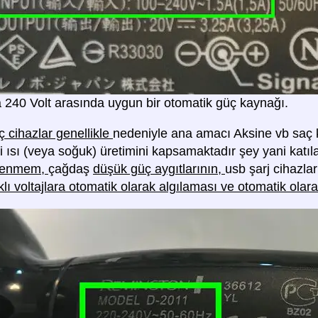
la 240 Volt arasında uygun bir otomatik güç kaynağı.
 cihazlar genellikle
nedeniyle ana amacı Aksine vb saç ku
ibi ısı (veya soğuk) üretimini kapsamaktadır şey yani kat
gilenmem,
çağdaş
düşük güç aygıtlarının,
usb şarj cihazlar
klı voltajlara otomatik olarak algılaması ve otomatik ola