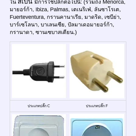
สเปน
ใน
มีการใช้ปลั๊กต่อไปนี้: (รวมถึง Menorca,
มายอร์ก้า, Ibiza, Palmas, เตเนริเฟ่, ลันซาโรเต,
Fuerteventura, กรานคานาเรีย, มาดริด, เซบีย่า,
บาร์เซโลนา, บาเลนเซีย, ปัลมาเดอมายอร์ก้า,
กรานาดา, ซานเซบาสเตียน.)
ประเภทปลั๊ก C
ประเภทปลั๊ก F