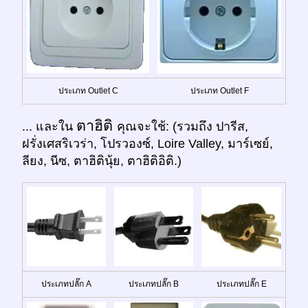
ประเภท Outlet C
ประเภท Outlet F
ตาฮิติ
... และใน
คุณจะใช้: (รวมถึง ปารีส,
ฝรั่งเศสริเวร่า, โปรวองซ์, Loire Valley, มาร์เซย์,
ลียง, นีซ, ตาฮิตินุ้ย, ตาฮิติอิติ.)
ประเภทปลั๊ก A
ประเภทปลั๊ก B
ประเภทปลั๊ก E