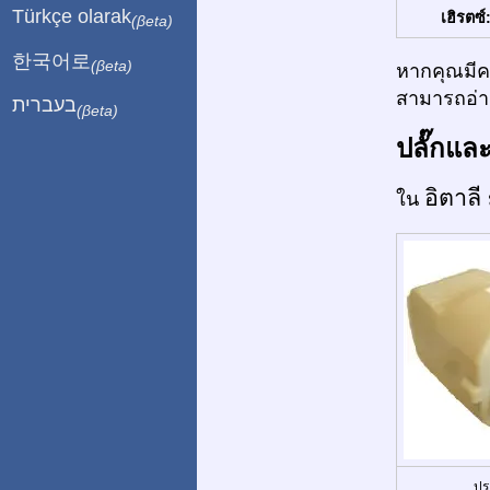
Türkçe olarak
เฮิรตซ์
(βeta)
한국어로
(βeta)
หากคุณมีคว
สามารถอ่าน
בעברית
(βeta)
ปลั๊กแล
อิตาลี
ใน
ปร