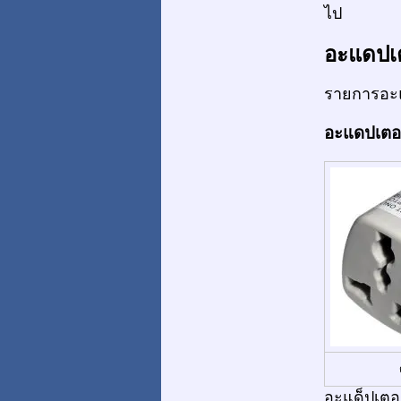
ไป
อะแดปเ
รายการอะแ
อะแดปเตอร์
อะแด็ปเตอร