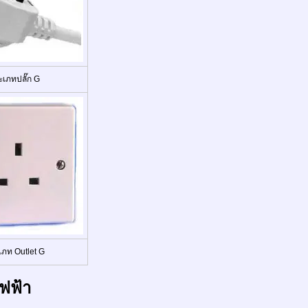
ะเภทปลั๊ก G
เภท Outlet G
ฟฟ้า