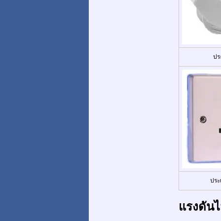
ปร
ประ
แรงดันไ