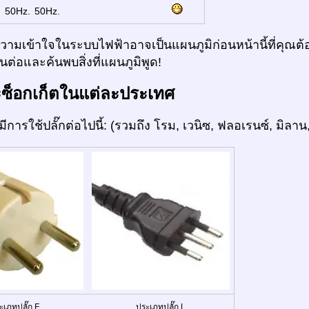
:
50Hz.
50Hz.
ามเข้าใจในระบบไฟฟ้าอาจเป็นแผนภูมิก่อนหน้านี้ที่คุณต้อ
ต่อและค้นพบสิ่งที่แผนภูมิพูด!
ะซ็อกเก็ตในแต่ละประเทศ
มีการใช้ปลั๊กต่อไปนี้: (รวมถึง โรม, เวนิซ, ฟลอเรนซ์, มิลาน,
ะเภทปลั๊ก F
ประเภทปลั๊ก L