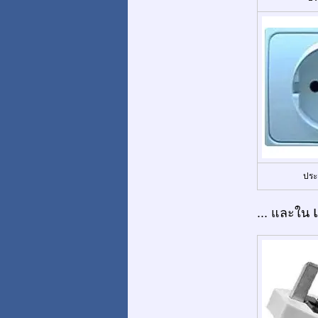
ประ
... และใน