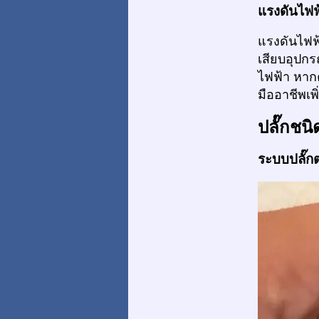
แรงดันไฟฟ้
แรงดันไฟฟ
เสียบอุปกร
ไฟฟ้า หาก
มืออาชีพเพิ
ปลั๊กชนิ
ระบบปลั๊กต