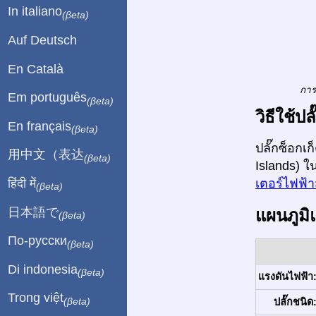
In italiano
(βeta)
Auf Deutsch
En Català
การ
Em português
(βeta)
วิธีใช้ป
En français
(βeta)
ปลั๊กซ็อกเ
用中文（表达
(βeta)
Islands) ใ
हिंदी में
เตอร์ไฟฟ้า
(βeta)
日本語で
แผนภูมิ
(βeta)
По-русски
(βeta)
Di indonesia
(βeta)
แรงดันไฟฟ้า
Trong việt
(βeta)
ปลั๊กชนิด