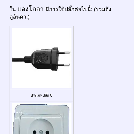
แองโกลา
ใน
มีการใช้ปลั๊กต่อไปนี้: (รวมถึง
ลูอันดา.)
ประเภทปลั๊ก C