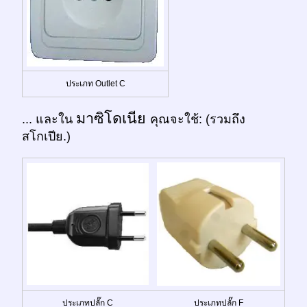
ประเภท Outlet C
มาซิโดเนีย
... และใน
คุณจะใช้: (รวมถึง
สโกเปีย.)
ประเภทปลั๊ก C
ประเภทปลั๊ก F