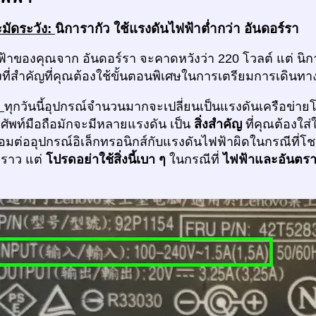
มัดระวัง:
นิการากัว ใช้แรงดันไฟฟ้าต่ำกว่า อันดอร์รา
้าของคุณจาก อันดอร์รา จะคาดหวังว่า 220 โวลต์ แต่ นิการ
ที่สำคัญที่คุณต้องใช้ขั้นตอนพิเศษในการเตรียมการเดินทา
ก
ทุกวันนี้อุปกรณ์จำนวนมากจะเปลี่ยนเป็นแรงดันเครือข่าย
รศัพท์มือถือมักจะมีหลายแรงดัน เป็น
สิ่งสำคัญ
ที่คุณต้องใ
่อมต่ออุปกรณ์อิเล็กทรอนิกส์กับแรงดันไฟฟ้าผิดในกรณีที่โช
คราว แต่
โปรดอย่าใช้สิ่งนี้เบา ๆ
ในกรณีที่
ไฟฟ้าและอันตร