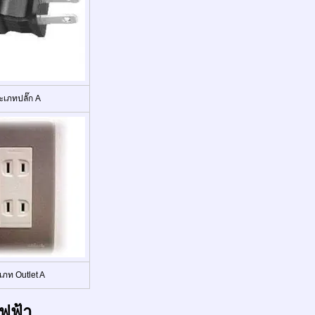
ะเภทปลั๊ก A
เภท Outlet A
ฟฟ้า