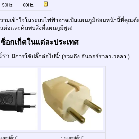
:
50Hz.
60Hz.
ามเข้าใจในระบบไฟฟ้าอาจเป็นแผนภูมิก่อนหน้านี้ที่คุณต้อ
ต่อและค้นพบสิ่งที่แผนภูมิพูด!
ะซ็อกเก็ตในแต่ละประเทศ
ร์รา
มีการใช้ปลั๊กต่อไปนี้: (รวมถึง อันดอร์ราลาเวลลา.)
ะเภทปลั๊ก C
ประเภทปลั๊ก F