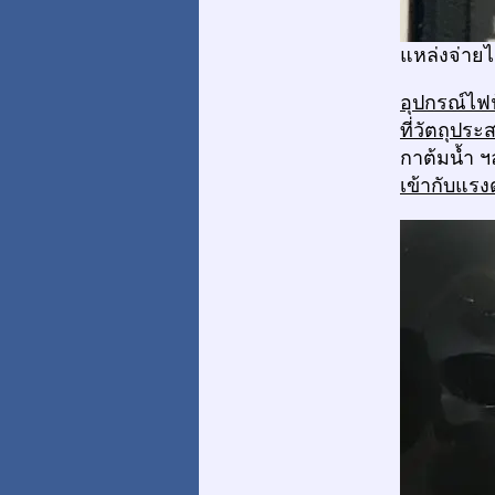
แหล่งจ่ายไ
อุปกรณ์ไฟฟ
ที่วัตถุปร
กาต้มน้ำ 
เข้ากับแรง