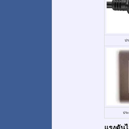
ปร
ประ
แรงดันไ