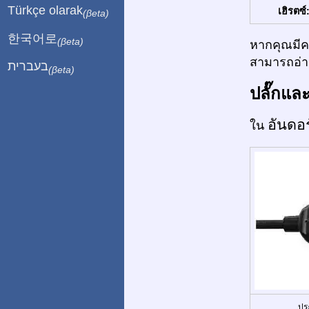
Türkçe olarak
เฮิรตซ์
(βeta)
한국어로
(βeta)
หากคุณมีคว
สามารถอ่าน
בעברית
(βeta)
ปลั๊กแล
อันดอ
ใน
ปร