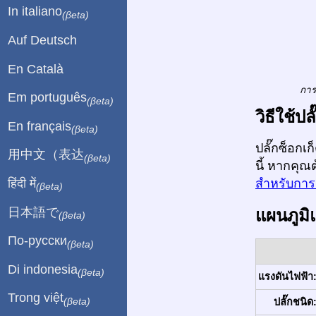
In italiano
(βeta)
Auf Deutsch
En Català
การ
Em português
(βeta)
วิธีใช้ป
En français
(βeta)
ปลั๊กซ็อกเ
用中文（表达
(βeta)
นี้ หากคุณ
हिंदी में
สำหรับการเ
(βeta)
日本語で
แผนภูมิ
(βeta)
По-русски
(βeta)
Di indonesia
(βeta)
แรงดันไฟฟ้า
Trong việt
(βeta)
ปลั๊กชนิด