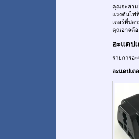
คุณจะสามาร
แรงดันไฟฟ
เตอร์ที่ปล
คุณอาจต้อง
อะแดปเ
รายการอะแ
อะแดปเตอร์