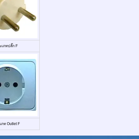
ะเภทปลั๊ก F
เภท Outlet F