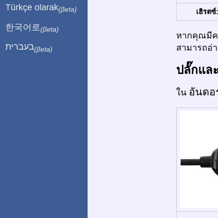
Türkçe olarak
(βeta)
เฮิรตซ์
한국어로
(βeta)
หากคุณมีคว
בעברית
สามารถอ่าน
(βeta)
ปลั๊กแล
อันดอ
ใน