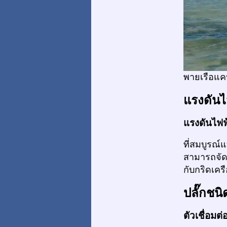
พายเรือแค
แรงดันไ
แรงดันไฟฟ
ที่สมบูรณ์
สามารถจัด
กับกริดเคร
ปลั๊กชนิ
ตัวเชื่อมต