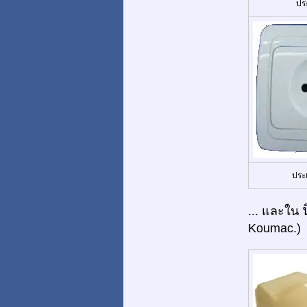
ปร
ประ
... และใน
Koumac.)