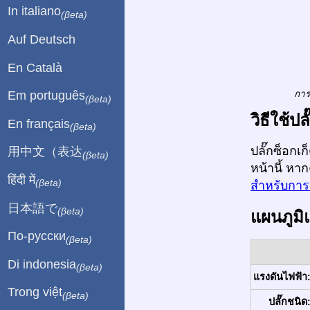
In italiano
(βeta)
Auf Deutsch
En Català
การ
Em português
(βeta)
วิธีใช้ป
En français
(βeta)
ปลั๊กซ็อกเ
用中文（表达
(βeta)
หน้านี้ หา
हिंदी में
(βeta)
สำหรับการเ
日本語で
(βeta)
แผนภูมิ
По-русски
(βeta)
Di indonesia
(βeta)
แรงดันไฟฟ้า
Trong việt
(βeta)
ปลั๊กชนิด