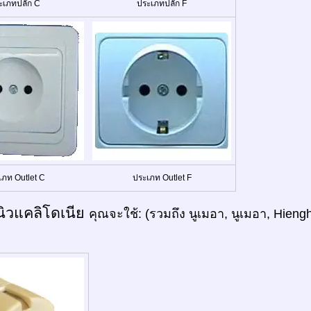
ะเภทปลั๊ก C
ประเภทปลั๊ก F
เภท Outlet C
ประเภท Outlet F
นิวแคลิโดเนีย
คุณจะใช้: (รวมถึง นูเมอา, นูเมอา, Hieng