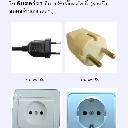
อันดอร์รา
ใน
มีการใช้ปลั๊กต่อไปนี้: (รวมถึง
อันดอร์ราลาเวลลา.)
ประเภทปลั๊ก C
ประเภทปลั๊ก F