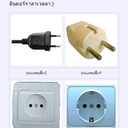
อันดอร์ราลาเวลลา.)
ประเภทปลั๊ก C
ประเภทปลั๊ก F