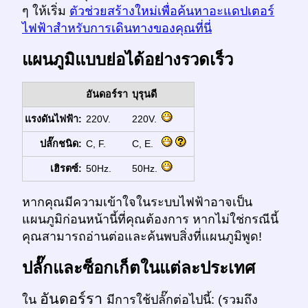
ๆ ให้เริ่ม
ตัวช่วยสร้างใหม่เพื่อค้นหาอะแดปเตอร์
ไฟฟ้าสำหรับการเดินทางของคุณที่นี่
แผนภูมิแบบย่อได้อย่างรวดเร็ว
อันดอร์รา
บุรุนดี
แรงดันไฟฟ้า:
220V.
220V.
ปลั๊กชนิด:
C, F.
C, E.
เฮิรตซ์:
50Hz.
50Hz.
หากคุณมีความเข้าใจในระบบไฟฟ้าอาจเป็น
แผนภูมิก่อนหน้านี้ที่คุณต้องการ หากไม่ใช่กรณีนี้
คุณสามารถอ่านต่อและค้นพบสิ่งที่แผนภูมิพูด!
ปลั๊กและซ็อกเก็ตในแต่ละประเทศ
อันดอร์รา
ใน
มีการใช้ปลั๊กต่อไปนี้: (รวมถึง