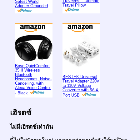
Travelrest - Ultimate
Safest World
Travel Pillow
Adapter Grounded
Bose QuietComfort
35 II Wireless
Bluetooth
BESTEK Universal
Headphones, Noise-
Travel Adapter 220V
Cancelling, with
to 110V Voltage
Alexa Voice Control
Converter with 6A 4-
- Black
Port USB
เฮิรตซ์
ไม่มีเฮิรตซ์เท่ากัน