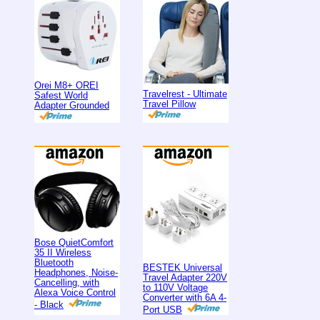
Orei M8+ OREI
Travelrest - Ultimate
Safest World
Travel Pillow
Adapter Grounded
Bose QuietComfort
35 II Wireless
Bluetooth
BESTEK Universal
Headphones, Noise-
Travel Adapter 220V
Cancelling, with
to 110V Voltage
Alexa Voice Control
Converter with 6A 4-
- Black
Port USB