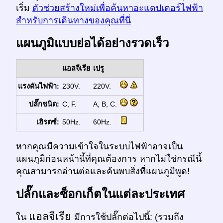
เริ่ม
ตัวช่วยสร้างใหม่เพื่อค้นหาอะแดปเตอร์ไฟฟ้า
สำหรับการเดินทางของคุณที่นี่
แผนภูมิแบบย่อได้อย่างรวดเร็ว
แอลจีเรีย
เปรู
แรงดันไฟฟ้า:
230V.
220V.
ปลั๊กชนิด:
C, F.
A, B, C.
เฮิรตซ์:
50Hz.
60Hz.
หากคุณมีความเข้าใจในระบบไฟฟ้าอาจเป็น
แผนภูมิก่อนหน้านี้ที่คุณต้องการ หากไม่ใช่กรณีนี้
คุณสามารถอ่านต่อและค้นพบสิ่งที่แผนภูมิพูด!
ปลั๊กและซ็อกเก็ตในแต่ละประเทศ
แอลจีเรีย
ใน
มีการใช้ปลั๊กต่อไปนี้: (รวมถึง