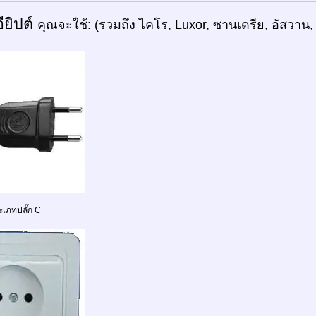
อียิปต์
คุณจะใช้: (รวมถึง ไคโร, Luxor, ซานเดรีย, อัสวาน,
ะเภทปลั๊ก C