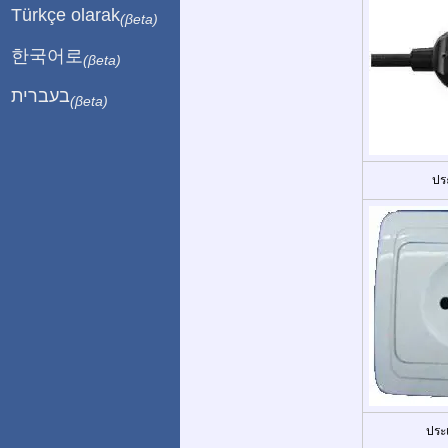
Türkçe olarak
(βeta)
한국어로
(βeta)
בעברית
(βeta)
ปร
ประ