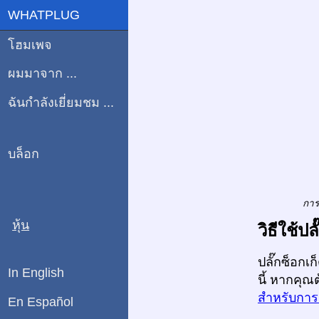
WHATPLUG
โฮมเพจ
ผมมาจาก ...
ฉันกำลังเยี่ยมชม ...
บล็อก
การ
หุ้น
วิธีใช้ป
ปลั๊กซ็อกเ
In English
นี้ หากคุณ
สำหรับการเ
En Español