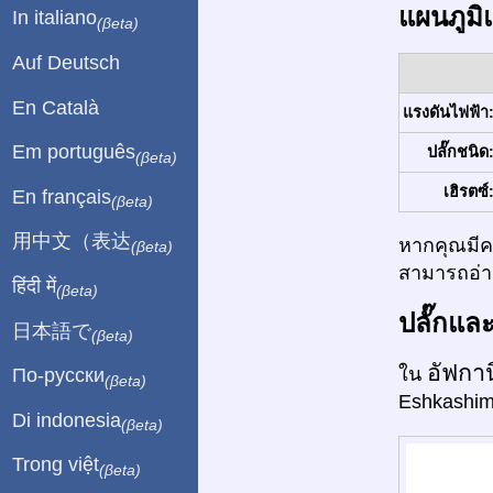
แผนภูมิ
In italiano
(βeta)
Auf Deutsch
En Català
แรงดันไฟฟ้า
Em português
ปลั๊กชนิด
(βeta)
เฮิรตซ์
En français
(βeta)
用中文（表达
หากคุณมีคว
(βeta)
สามารถอ่าน
हिंदी में
(βeta)
ปลั๊กแล
日本語で
(βeta)
อัฟกา
ใน
По-русски
(βeta)
Eshkashim,
Di indonesia
(βeta)
Trong việt
(βeta)