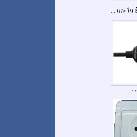
... และใน
ปร