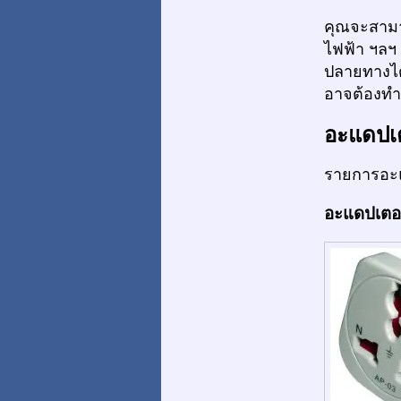
คุณจะสามาร
ไฟฟ้า ฯลฯ
ปลายทางได้
อาจต้องทำก
อะแดปเ
รายการอะแ
อะแดปเตอร์