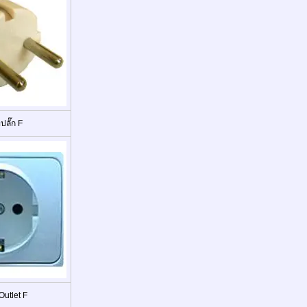
ลั๊ก F
utlet F