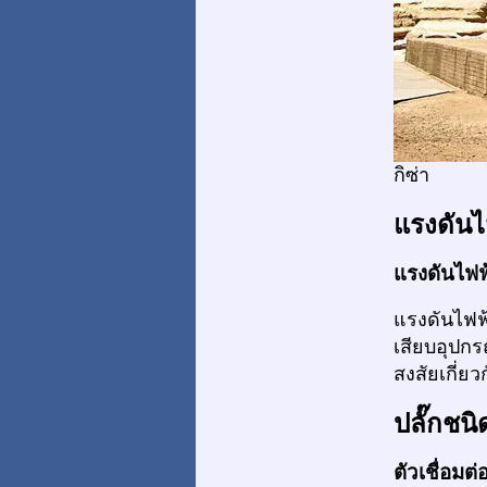
กิซ่า
แรงดันไ
แรงดันไฟฟ้
แรงดันไฟฟ
เสียบอุปกร
สงสัยเกี่ย
ปลั๊กชนิ
ตัวเชื่อมต