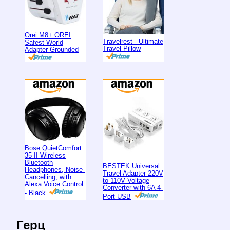
Orei M8+ OREI
Travelrest - Ultimate
Safest World
Travel Pillow
Adapter Grounded
Bose QuietComfort
35 II Wireless
Bluetooth
BESTEK Universal
Headphones, Noise-
Travel Adapter 220V
Cancelling, with
to 110V Voltage
Alexa Voice Control
Converter with 6A 4-
- Black
Port USB
Герц