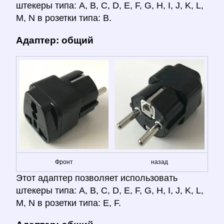
штекеры типа: A, B, C, D, E, F, G, H, I, J, K, L,
M, N в розетки типа: B.
Адаптер: общий
Фронт
назад
Этот адаптер позволяет использовать
штекеры типа: A, B, C, D, E, F, G, H, I, J, K, L,
M, N в розетки типа: E, F.