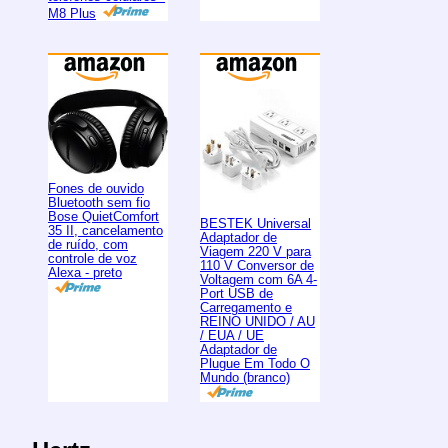
M8 Plus
Fones de ouvido
Bluetooth sem fio
Bose QuietComfort
BESTEK Universal
35 II, cancelamento
Adaptador de
de ruído, com
Viagem 220 V para
controle de voz
110 V Conversor de
Alexa - preto
Voltagem com 6A 4-
Port USB de
Carregamento e
REINO UNIDO / AU
/ EUA / UE
Adaptador de
Plugue Em Todo O
Mundo (branco)