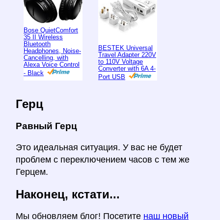
Bose QuietComfort
35 II Wireless
Bluetooth
BESTEK Universal
Headphones, Noise-
Travel Adapter 220V
Cancelling, with
to 110V Voltage
Alexa Voice Control
Converter with 6A 4-
- Black
Port USB
Герц
Равный Герц
Это идеальная ситуация. У вас не будет
проблем с переключением часов с тем же
Герцем.
Наконец, кстати...
Мы обновляем блог! Посетите
наш новый