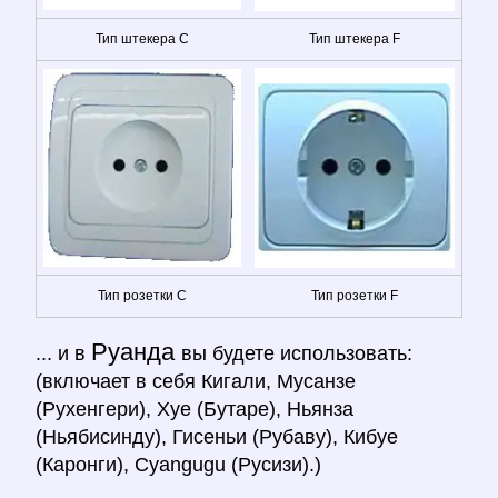
Тип штекера C
Тип штекера F
Тип розетки C
Тип розетки F
Руанда
... и в
вы будете использовать:
(включает в себя Кигали, Мусанзе
(Рухенгери), Хуе (Бутаре), Ньянза
(Ньябисинду), Гисеньи (Рубаву), Кибуе
(Каронги), Cyangugu (Русизи).)