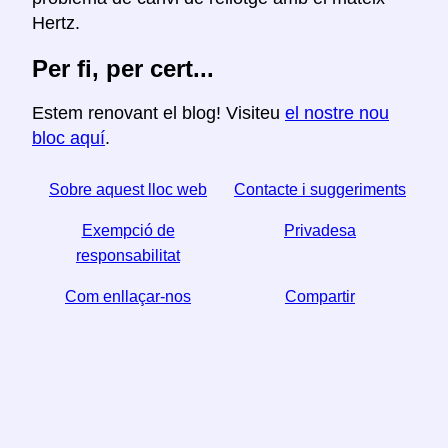
Hertz.
Per fi, per cert...
Estem renovant el blog! Visiteu
el nostre nou
bloc aquí
.
Sobre aquest lloc web
Contacte i suggeriments
Exempció de
Privadesa
responsabilitat
Com enllaçar-nos
Compartir
☆ Si trobeu útil aquest article, ajudeu-nos a compartir-
lo a les xarxes socials,
↬ també ens ajuda un enllaç del vostre lloc web.