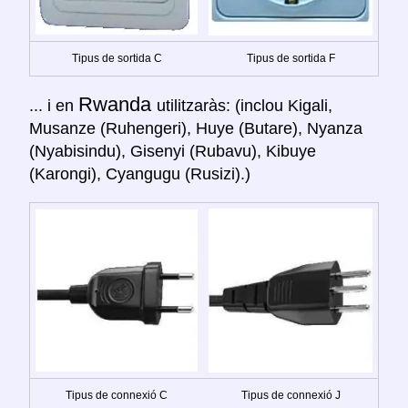
Tipus de sortida C
Tipus de sortida F
Rwanda
... i en
utilitzaràs: (inclou Kigali,
Musanze (Ruhengeri), Huye (Butare), Nyanza
(Nyabisindu), Gisenyi (Rubavu), Kibuye
(Karongi), Cyangugu (Rusizi).)
Tipus de connexió C
Tipus de connexió J