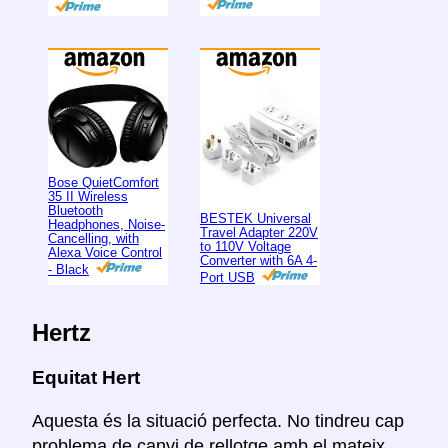
Bose QuietComfort
35 II Wireless
Bluetooth
BESTEK Universal
Headphones, Noise-
Travel Adapter 220V
Cancelling, with
to 110V Voltage
Alexa Voice Control
Converter with 6A 4-
- Black
Port USB
Hertz
Equitat Hert
Aquesta és la situació perfecta. No tindreu cap
problema de canvi de rellotge amb el mateix