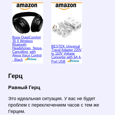
Bose QuietComfort
35 II Wireless
Bluetooth
BESTEK Universal
Headphones, Noise-
Travel Adapter 220V
Cancelling, with
to 110V Voltage
Alexa Voice Control
Converter with 6A 4-
- Black
Port USB
Герц
Равный Герц
Это идеальная ситуация. У вас не будет
проблем с переключением часов с тем же
Герцем.